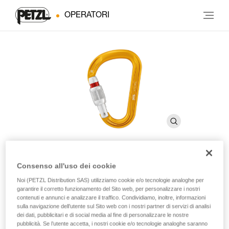
OPERATORI
Consenso all'uso dei cookie
ATTACHE
Noi (PETZL Distribution SAS) utilizziamo cookie e/o tecnologie analoghe per
garantire il corretto funzionamento del Sito web, per personalizzare i nostri
contenuti e annunci e analizzare il traffico. Condividiamo, inoltre, informazioni
Moschettone asimmetrico compatto e leggero
sulla navigazione dell’utente sul Sito web con i nostri partner di servizi di analisi
dei dati, pubblicitari e di social media al fine di personalizzare le nostre
Grazie alle sue dimensioni compatte e al suo sistema di
pubblicità. Se l’utente accetta, i nostri cookie e/o tecnologie analoghe saranno