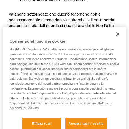
corso della durata di vita della corda.
vengono qui descritte.
Va anche sottolineato che questo fenomeno non è
necessariamente simmetrico su entrambi i lati della corda:
una prima metà della corda si può ritirare del 5 % e l'altra
metà del 10 %. In questo caso, la marcatura della metà-
corda non si trova più nel punto giusto.
Consenso all'uso dei cookie
Noi (PETZL Distribution SAS) utilizziamo cookie e/o tecnologie analoghe per
garantire il corretto funzionamento del Sito web, per personalizzare i nostri
contenuti e annunci e analizzare il traffico. Condividiamo, inoltre, informazioni
sulla navigazione dell’utente sul Sito web con i nostri partner di servizi di analisi
dei dati, pubblicitari e di social media al fine di personalizzare le nostre
pubblicità. Se l’utente accetta, i nostri cookie e/o tecnologie analoghe saranno
attivi solo sul Sito web e non seguiranno l’utente su altri siti. I cookie e/o
tecnologie analoghe dei nostri partner seguiranno l’utente durante la
navigazione. L’utente può revocare il proprio consenso in qualsiasi momento
facendo clic sul link “Impostazioni cookie”, disponibile nella parte inferiore del
Sito web. Il rifiuto di tutti o parte di tali cookie potrebbe compromettere
l’esperienza dell’utente, ma in nessun caso tale rifiuto impedirà all’utente di
accedere al Sito web.
Rifiuta tutti
Accetta tutti i cookie
L'accorciamento è tanto più marcato se la corda si bagna e