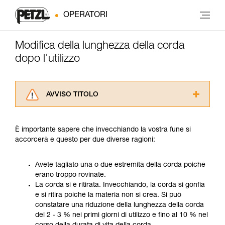
OPERATORI
Modifica della lunghezza della corda
dopo l'utilizzo
AVVISO TITOLO
Leggere attentamente le istruzioni tecniche dei
prodotti utilizzati in questo consiglio prima di
È importante sapere che invecchiando la vostra fune si
consultarlo. Dovete aver compreso le
accorcerà e questo per due diverse ragioni:
informazioni dell’istruzione tecnica per poter
capire queste ulteriori informazioni.
La padronanza di queste tecniche richiede una
Avete tagliato una o due estremità della corda poiché
formazione ed un addestramento specifico.
erano troppo rovinate.
Verificate con un professionista la vostra
La corda si è ritirata. Invecchiando, la corda si gonfia
capacità di rifare la manovra, da soli, in piena
e si ritira poiché la materia non si crea. Si può
sicurezza, prima di riprodurla autonomamente.
constatare una riduzione della lunghezza della corda
Forniamo esempi di tecniche relative alla vostra
del 2 - 3 % nei primi giorni di utilizzo e fino al 10 % nel
attività. Ne possono esistere altre che non