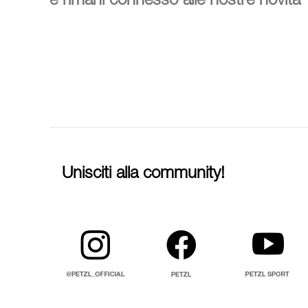
e rimani connesso alle nostre novità
Unisciti alla community!