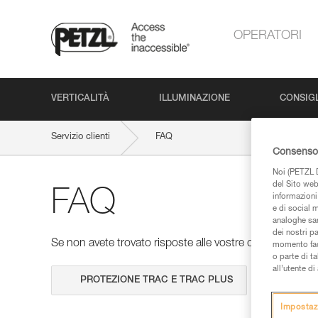
OPERATORI
VERTICALITÀ
ILLUMINAZIONE
CONSIGL
Servizio clienti
FAQ
Consenso 
Noi (PETZL D
del Sito web,
FAQ
informazioni 
e di social m
analoghe sar
dei nostri p
Se non avete trovato risposte alle vostre domande nelle 
momento facen
o parte di t
all’utente d
Cerca
Impostaz