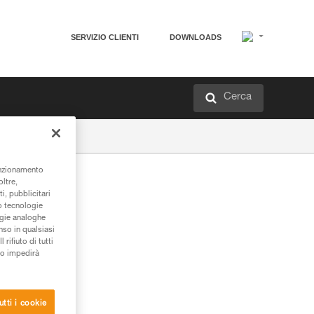
SERVIZIO CLIENTI
DOWNLOADS
Cerca
unzionamento
oltre,
i, pubblicitari
/o tecnologie
ogie analoghe
nso in qualsiasi
rifiuto di tutti
to impedirà
utti i cookie