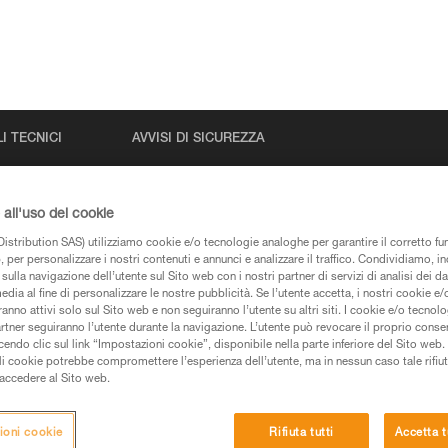
I TECNICI
AVVISI DI SICUREZZA
all'uso dei cookie
istribution SAS) utilizziamo cookie e/o tecnologie analoghe per garantire il corretto f
 per personalizzare i nostri contenuti e annunci e analizzare il traffico. Condividiamo, in
sulla navigazione dell’utente sul Sito web con i nostri partner di servizi di analisi dei dat
edia al fine di personalizzare le nostre pubblicità. Se l’utente accetta, i nostri cookie e
anno attivi solo sul Sito web e non seguiranno l’utente su altri siti. I cookie e/o tecnol
artner seguiranno l’utente durante la navigazione. L’utente può revocare il proprio conse
pagine prodotti e tecniche, le troverete qui.
do clic sul link “Impostazioni cookie”, disponibile nella parte inferiore del Sito web. Il 
ali cookie potrebbe compromettere l’esperienza dell’utente, ma in nessun caso tale rifiu
i accedere al Sito web.
ioni cookie
Rifiuta tutti
Accetta t