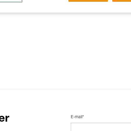
15 RISPOSTE FREQUENTI
CONTATTI
er
E-mail*