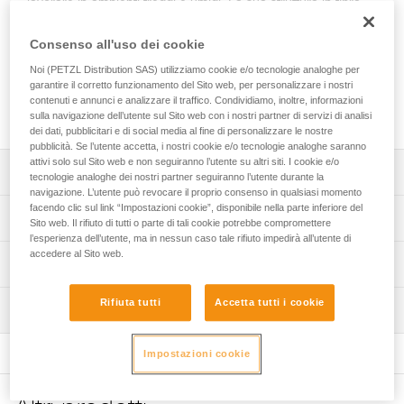
lavorare in ambienti freddi e umidi. La sua struttura in fibra
ad alte prestazioni PrimaLoft® garantisce un buon
isolamento termico ed evacua facilmente il sudore.
Consenso all'uso dei cookie
Indossarlo sotto il casco è confortevole, grazie alla sua
Noi (PETZL Distribution SAS) utilizziamo cookie e/o tecnologie analoghe per
struttura senza cuciture. Inoltre, la sua manutenzione è
garantire il corretto funzionamento del Sito web, per personalizzare i nostri
molto facile e la sua proprietà isolante si mantiene nel
contenuti e annunci e analizzare il traffico. Condividiamo, inoltre, informazioni
tempo.
sulla navigazione dell’utente sul Sito web con i nostri partner di servizi di analisi
dei dati, pubblicitari e di social media al fine di personalizzare le nostre
pubblicità. Se l’utente accetta, i nostri cookie e/o tecnologie analoghe saranno
attivi solo sul Sito web e non seguiranno l’utente su altri siti. I cookie e/o
Descrizione
tecnologie analoghe dei nostri partner seguiranno l’utente durante la
navigazione. L’utente può revocare il proprio consenso in qualsiasi momento
facendo clic sul link “Impostazioni cookie”, disponibile nella parte inferiore del
Protezione ottimale della testa per gli ambienti freddi e
Specifiche tecniche
Sito web. Il rifiuto di tutti o parte di tali cookie potrebbe compromettere
umidi, grazie alla fibra isolante ad alte prestazioni
l’esperienza dell’utente, ma in nessun caso tale rifiuto impedirà all’utente di
PrimaLoft®:
accedere al Sito web.
Peso: 50 g
Informazioni tecniche
- alte prestazioni in condizioni di umidità,
Materiali: fibra isolante PrimaLoft® (53 % poliestere, 43 %
- rapida asciugatura,
FAQ
poliestere riciclato, 4 % elastan)
- buon isolamento termico che garantisce un eccellente
Rifiuta tutti
Accetta tutti i cookie
Ispezione
FAQ
rapporto calore/ingombro.
Dettagli codice
Progettazione ottimizzata per essere indossato sotto un
See all technical content
Impostazioni cookie
Codice : A016BB00
casco:
Colore(i) : nero, giallo
- struttura senza cucitura per un utilizzo confortevole sotto
Taglia unica : TU
il casco,