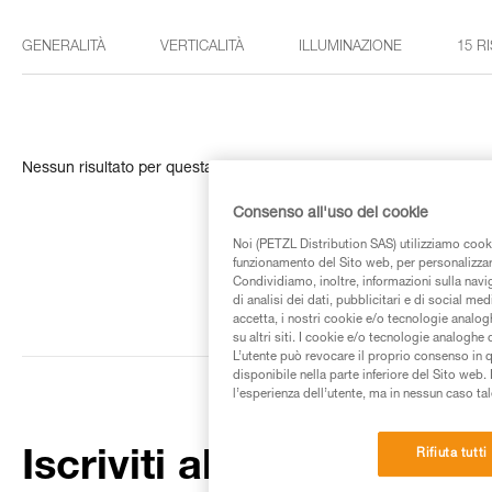
GENERALITÀ
VERTICALITÀ
ILLUMINAZIONE
15 R
Nessun risultato per questa ricerca
Consenso all'uso dei cookie
Noi (PETZL Distribution SAS) utilizziamo cooki
funzionamento del Sito web, per personalizzare 
Condividiamo, inoltre, informazioni sulla navig
di analisi dei dati, pubblicitari e di social med
accetta, i nostri cookie e/o tecnologie analog
su altri siti. I cookie e/o tecnologie analoghe
L’utente può revocare il proprio consenso in 
disponibile nella parte inferiore del Sito web. 
l’esperienza dell’utente, ma in nessun caso tal
Rifiuta tutti
Iscriviti alla newsletter