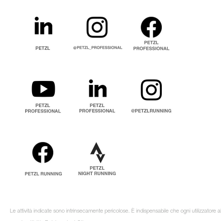
Le attività indicate sono intrinsecamente pericolose. È indispensabile che ogni utilizzatore 