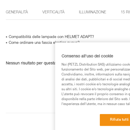
GENERALITÀ
VERTICALITÀ
ILLUMINAZIONE
15 R
Compatibilità delle lampade con HELMET ADAPT?
Come ordinare una fascia elastica nuova?
Consenso all'uso dei cookie
Nessun risultato per questa ricerca
Noi (PETZL Distribution SAS) utilizziamo cooki
funzionamento del Sito web, per personalizzare 
Condividiamo, inoltre, informazioni sulla navig
di analisi dei dati, pubblicitari e di social med
accetta, i nostri cookie e/o tecnologie analog
su altri siti. I cookie e/o tecnologie analoghe
L’utente può revocare il proprio consenso in 
disponibile nella parte inferiore del Sito web. 
l’esperienza dell’utente, ma in nessun caso tal
Rifiuta tutti