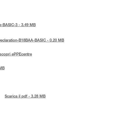
ice-BASIC-3 - 3.49 MB
-Declaration-B18BAA-BASIC - 0.20 MB
scopri ePPEcentre
 MB
Scarica il pdf - 3.28 MB