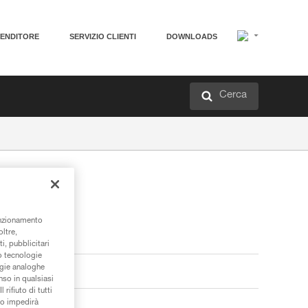
VENDITORE
SERVIZIO CLIENTI
DOWNLOADS
Cerca
unzionamento
oltre,
i, pubblicitari
/o tecnologie
ogie analoghe
nso in qualsiasi
rifiuto di tutti
to impedirà