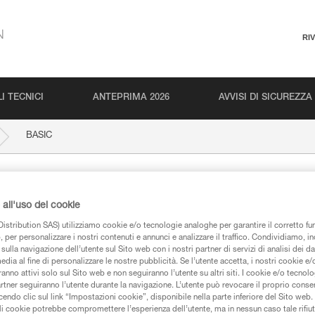
N
RI
I TECNICI
ANTEPRIMA 2026
AVVISI DI SICUREZZA
BASIC
all'uso dei cookie
istribution SAS) utilizziamo cookie e/o tecnologie analoghe per garantire il corretto f
 per personalizzare i nostri contenuti e annunci e analizzare il traffico. Condividiamo, in
sulla navigazione dell’utente sul Sito web con i nostri partner di servizi di analisi dei dat
edia al fine di personalizzare le nostre pubblicità. Se l’utente accetta, i nostri cookie e
anno attivi solo sul Sito web e non seguiranno l’utente su altri siti. I cookie e/o tecnol
iche
artner seguiranno l’utente durante la navigazione. L’utente può revocare il proprio conse
do clic sul link “Impostazioni cookie”, disponibile nella parte inferiore del Sito web. Il 
ali cookie potrebbe compromettere l’esperienza dell’utente, ma in nessun caso tale rifiu