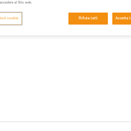
i accedere al Sito web.
ioni cookie
Rifiuta tutti
Accetta t