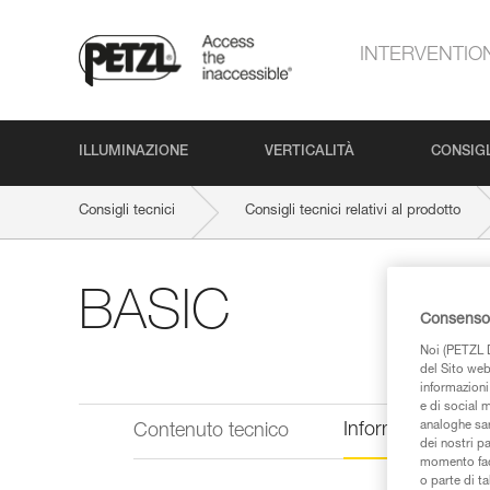
INTERVENTIO
ILLUMINAZIONE
VERTICALITÀ
CONSIGL
Consigli tecnici
Consigli tecnici relativi al prodotto
BASIC
Consenso 
Noi (PETZL D
del Sito web,
informazioni 
e di social m
analoghe sar
Informazioni tecn
Contenuto tecnico
dei nostri p
momento facen
o parte di t