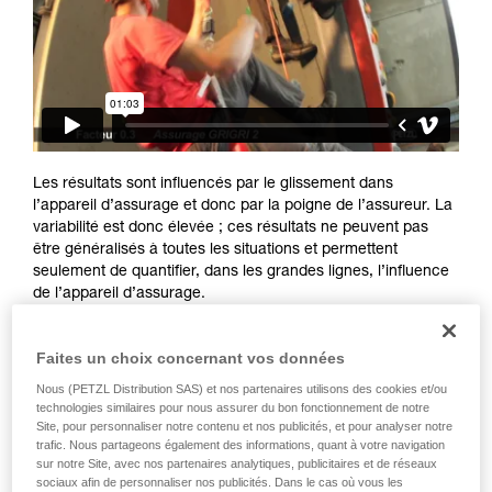
Maîtriser ces techniques nécessite une
formation et un entraînement spécifique. Validez
avec un professionnel votre capacité à refaire
la manipulation, seul, en toute sécurité, avant
de la reproduire en autonomie.
Nous donnons des exemples de techniques
liées à votre activité. Il peut en exister d’autres
que nous ne décrivons pas ici.
Les résultats sont influencés par le glissement dans
l’appareil d’assurage et donc par la poigne de l’assureur. La
variabilité est donc élevée ; ces résultats ne peuvent pas
être généralisés à toutes les situations et permettent
seulement de quantifier, dans les grandes lignes, l’influence
de l’appareil d’assurage.
Faites un choix concernant vos données
Nous (PETZL Distribution SAS) et nos partenaires utilisons des cookies et/ou
technologies similaires pour nous assurer du bon fonctionnement de notre
Site, pour personnaliser notre contenu et nos publicités, et pour analyser notre
trafic. Nous partageons également des informations, quant à votre navigation
sur notre Site, avec nos partenaires analytiques, publicitaires et de réseaux
sociaux afin de personnaliser nos publicités. Dans le cas où vous les