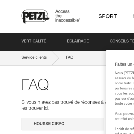
SPORT
VERTICALITÉ
ECLAIRAGE
CONSEILS T
Service clients
FAQ
Faites un
Nous (PETZL 
assurer du b
FAQ
notre trafic
partenaires 
vous les acc
pas sur d’au
Si vous n'avez pas trouvé de réponses à vos questions
toute votre 
les trouver ici.
Vous pouvez 
cet effet en
Effectuer 
Le fait de r