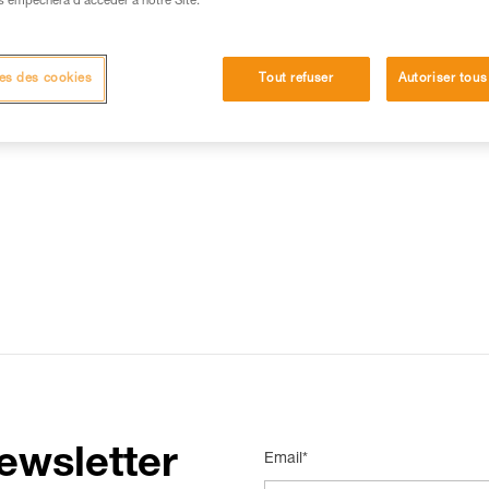
s empêchera d’accéder à notre Site.
15 RÉPONSES LES PLUS CONSULTÉES
CONTACT
es des cookies
Tout refuser
Autoriser tous
ewsletter
Email*