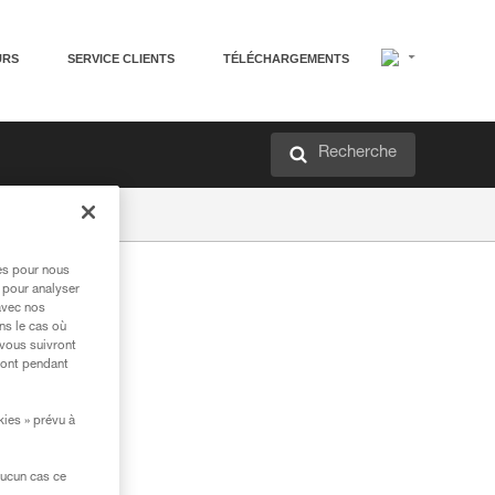
URS
SERVICE CLIENTS
TÉLÉCHARGEMENTS
Recherche
res pour nous
 pour analyser
avec nos
ns le cas où
 vous suivront
ront pendant
kies » prévu à
aucun cas ce