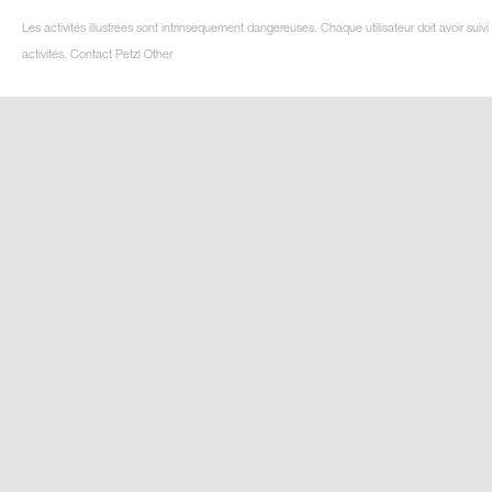
Les activités illustrées sont intrinsèquement dangereuses. Chaque utilisateur doit avoir su
activités. Contact Petzl Other