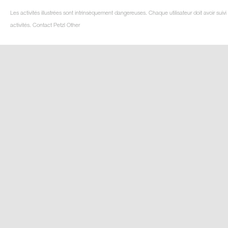
Les activités illustrées sont intrinsèquement dangereuses. Chaque utilisateur doit avoir su
activités. Contact Petzl Other