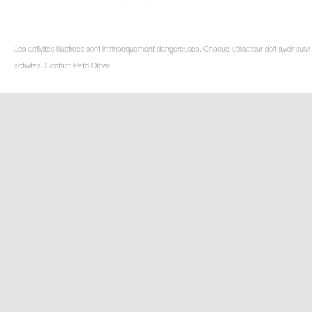
Les activités illustrées sont intrinsèquement dangereuses. Chaque utilisateur doit avoir su
activités. Contact Petzl Other