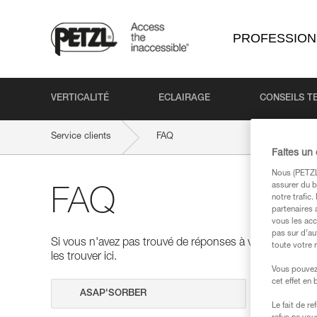
PROFESSION
VERTICALITÉ
ECLAIRAGE
CONSEILS T
Service clients
FAQ
Faites un
Nous (PETZL 
assurer du b
FAQ
notre trafic
partenaires 
vous les acc
pas sur d’au
Si vous n'avez pas trouvé de réponses à vos questions
toute votre 
les trouver ici.
Vous pouvez 
cet effet en
Effectuer 
Le fait de r