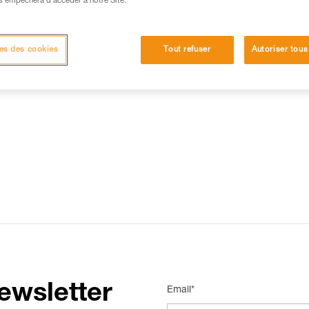
s empêchera d’accéder à notre Site.
15 RÉPONSES LES PLUS CONSULTÉES
CONTACT
es des cookies
Tout refuser
Autoriser tous
ewsletter
Email*