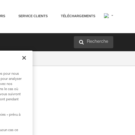
URS
SERVICE CLIENTS
TÉLÉCHARGEMENTS
Recherche
res pour nous
 pour analyser
avec nos
ns le cas où
 vous suivront
ront pendant
kies » prévu à
aucun cas ce