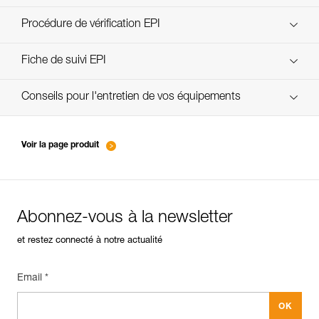
découvrez ePPEcentre
Procédure de vérification EPI
verif-EPI-poulies-procedure-FR
Fiche de suivi EPI
verif-EPI-poulies-suivi-FR
Conseils pour l'entretien de vos équipements
entretien-poulies-FR
Voir la page produit
Abonnez-vous à la newsletter
et restez connecté à notre actualité
Email *