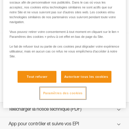
sociaux afin de personnaliser nos publicités. Dans le cas où vous les
acceptez, nos cookies et/ou technologies similaires ne sont actifs que sur
notre Site et ne vous suivront pas sur d’autres sites web. Les cookies et/ou
technologies similaires de nos partenaires vous suivront pendant toute votre
Comment calculer le rapport de mouflage
navigation.
Vous pouvez retirer votre consentement à tout moment en cliquant sur le lien «
Paramètres des cookies » prévu à cet effet en bas de page du Site.
Le fait de refuser tout ou partie de ces cookies peut dégrader votre expérience
utilisateur, mais en aucun cas ce refus ne vous empêchera d’accéder à notre
Site.
Tests d’efficacité et rendement de mouflages
Tout refuser
Autoriser tous les cookies
avec MAESTRO, I’D S, PRO TRAXION,
ROLLCLIP...
Paramètres des cookies
Télécharger la notice technique (PDF)
Technical Notice
App pour contrôler et suivre vos EPI