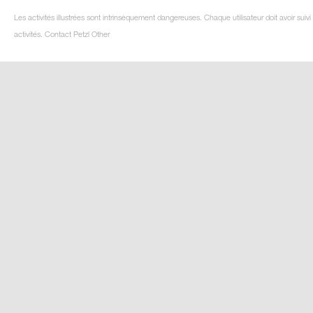
Les activités illustrées sont intrinsèquement dangereuses. Chaque utilisateur doit avoir su
activités. Contact Petzl Other