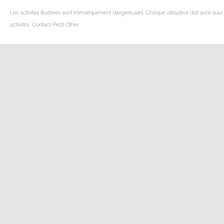
Les activités illustrées sont intrinsèquement dangereuses. Chaque utilisateur doit avoir su
activités. Contact Petzl Other