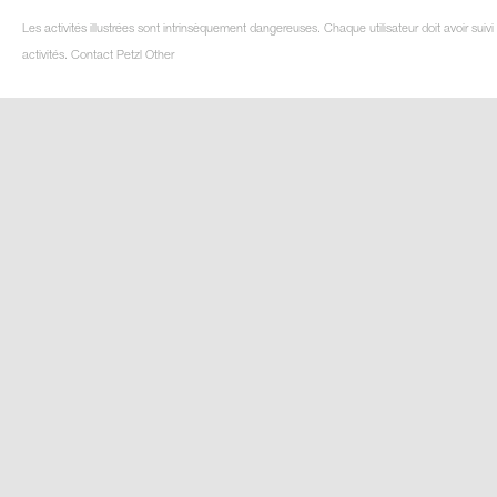
Les activités illustrées sont intrinsèquement dangereuses. Chaque utilisateur doit avoir su
activités. Contact Petzl Other