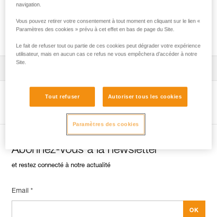
navigation.
Vous pouvez retirer votre consentement à tout moment en cliquant sur le lien «
Paramètres des cookies » prévu à cet effet en bas de page du Site.
Utilisation d’un seul bloqueur ?
Le fait de refuser tout ou partie de ces cookies peut dégrader votre expérience
utilisateur, mais en aucun cas ce refus ne vous empêchera d’accéder à notre
Site.
Conseils pour l'entretien de vos équipements
entretien-bloqueurs_FR
Tout refuser
Autoriser tous les cookies
Voir la page produit
Paramètres des cookies
Abonnez-vous à la newsletter
et restez connecté à notre actualité
Email *