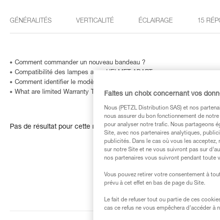
GÉNÉRALITÉS
VERTICALITÉ
ÉCLAIRAGE
15 RÉP
Comment commander un nouveau bandeau ?
Compatibilité des lampes avec HELMET ADAPT
Comment identifier le modèle et l'âge de ma lampe frontale Petzl ?
What are limited Warranty Terms in United States and Canada ?
Faites un choix concernant vos don
Nous (PETZL Distribution SAS) et nos partenai
nous assurer du bon fonctionnement de notre S
pour analyser notre trafic. Nous partageons é
Pas de résultat pour cette recherche
Site, avec nos partenaires analytiques, public
publicités. Dans le cas où vous les acceptez, 
sur notre Site et ne vous suivront pas sur d’a
nos partenaires vous suivront pendant toute v
Vous pouvez retirer votre consentement à tout
prévu à cet effet en bas de page du Site.
Le fait de refuser tout ou partie de ces cooki
cas ce refus ne vous empêchera d’accéder à no