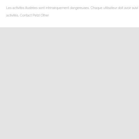
Les activités illustrées sont intrinsèquement dangereuses. Chaque utilisateur doit avoir su
activités. Contact Petzl Other