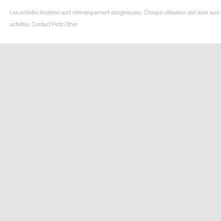
Les activités illustrées sont intrinsèquement dangereuses. Chaque utilisateur doit avoir su
activités. Contact Petzl Other