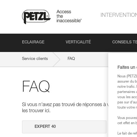
INTERVENTIO
ECLAIRAGE
VERTICALITÉ
CONSEILS T
Service clients
FAQ
Faites un
Nous (PETZL 
assurer du b
FAQ
notre trafic
partenaires 
vous les acc
pas sur d’au
Si vous n'avez pas trouvé de réponses à vos questions
toute votre 
les trouver ici.
Vous pouvez 
cet effet en
Effectuer 
Le fait de r