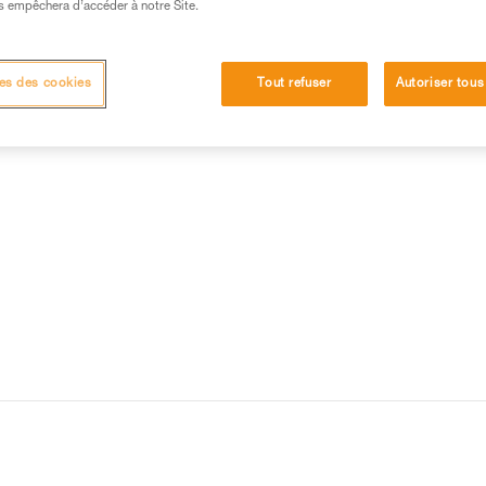
s empêchera d’accéder à notre Site.
15 RÉPONSES LES PLUS CONSULTÉES
CONTACT
es des cookies
Tout refuser
Autoriser tous
 ?