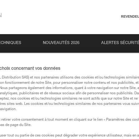
N
REVENDE
ECHNIQUES
NOUVEAUTÉS 2026
ALERTES SÉCURIT
 choix concernant vos données
Distribution SAS) et nos partenaires utilisons des cookies et/ou technologies similai
on fonctionnement de notre Site, pour personnaliser notre contenu et nos publicités, et
. Nous partageons également des informations, quant à votre navigation sur notre Site, 
analytiques, publicitaires et de réseaux sociaux afin de personnaliser nos publicités. Da
eptez, nos cookies et/ou technologies similaires ne sont actifs que sur notre Site et ne
tres sites web. Les cookies et/ou technologies similaires de nos partenaires vous suiv
 dans nos pages produits et techniques, vous devriez
navigation.
retirer votre consentement à tout moment en cliquant sur le lien « Paramètres des coo
 bas de page du Site.
votre recherche
efuser tout ou partie de ces cookies peut dégrader votre expérience utilisateur, mais en 