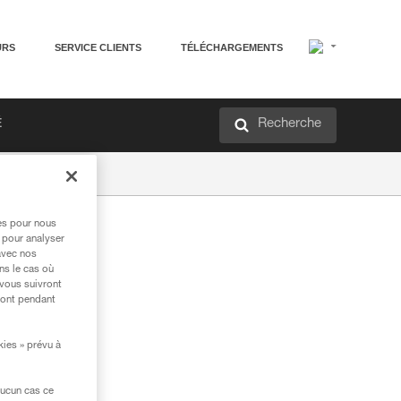
URS
SERVICE CLIENTS
TÉLÉCHARGEMENTS
Recherche
É
res pour nous
 pour analyser
avec nos
ns le cas où
 vous suivront
ront pendant
kies » prévu à
aucun cas ce