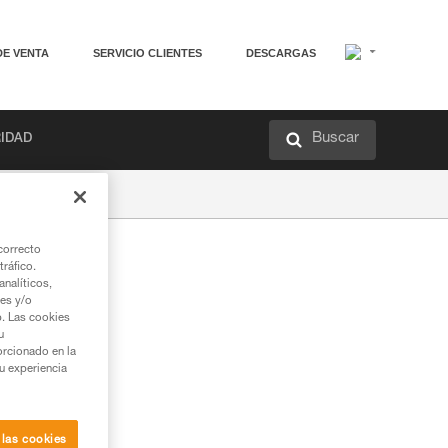
DE VENTA
SERVICIO CLIENTES
DESCARGAS
Buscar
RIDAD
correcto
tráfico.
nalíticos,
ies y/o
b. Las cookies
u
orcionado en la
su experiencia
 las cookies