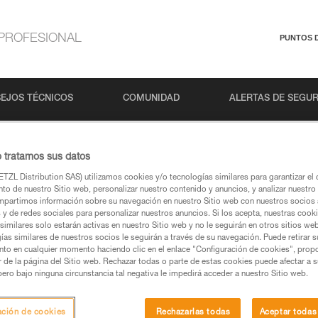
PROFESIONAL
PUNTOS 
EJOS TÉCNICOS
COMUNIDAD
ALERTAS DE SEGU
o tratamos sus datos
TZL Distribution SAS) utilizamos cookies y/o tecnologías similares para garantizar el 
to de nuestro Sitio web, personalizar nuestro contenido y anuncios, y analizar nuestro 
partimos información sobre su navegación en nuestro Sitio web con nuestros socios a
s y de redes sociales para personalizar nuestros anuncios. Si los acepta, nuestras cook
similares solo estarán activas en nuestro Sitio web y no le seguirán en otros sitios we
ías similares de nuestros socios le seguirán a través de su navegación. Puede retirar s
s páginas de productos y técnicas, las debería
nto en cualquier momento haciendo clic en el enlace "Configuración de cookies", prop
or de la página del Sitio web. Rechazar todas o parte de estas cookies puede afectar a 
pero bajo ninguna circunstancia tal negativa le impedirá acceder a nuestro Sitio web.
una búsqueda
ación de cookies
Rechazarlas todas
Aceptar todas