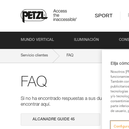
SPORT
MUNDO VERTICAL
ILUMINACIÓN
CONS
Servicio clientes
FAQ
Elija cóm
Nosotros [PE
funcionamien
FAQ
También com
publicitario
tecnologías 
y/o tecnolog
Si no ha encontrado respuestas a sus dudas en nuestra
consentimie
encontrar aquí.
parte inferi
de usuario, 
Realizar 
Configur