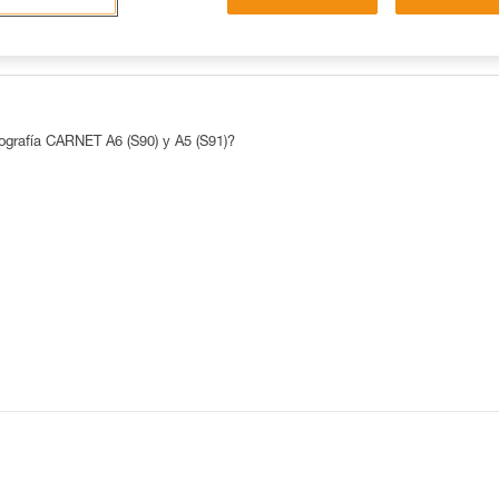
LAS 15 RESPUESTAS MÁS CONSULTADAS
CONTACTO
pografía CARNET A6 (S90) y A5 (S91)?