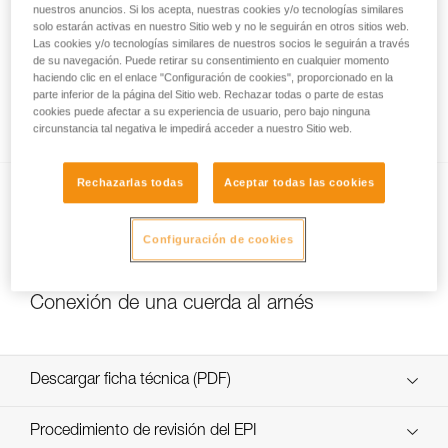
nuestros anuncios. Si los acepta, nuestras cookies y/o tecnologías similares
solo estarán activas en nuestro Sitio web y no le seguirán en otros sitios web.
Las cookies y/o tecnologías similares de nuestros socios le seguirán a través
de su navegación. Puede retirar su consentimiento en cualquier momento
Anillo de aseguramiento y puntos de
haciendo clic en el enlace "Configuración de cookies", proporcionado en la
encordamiento: ¿dónde fijar mi elemento de
parte inferior de la página del Sitio web. Rechazar todas o parte de estas
amarre, mi aparato para asegurar y mi
cookies puede afectar a su experiencia de usuario, pero bajo ninguna
circunstancia tal negativa le impedirá acceder a nuestro Sitio web.
cuerda?
Rechazarlas todas
Aceptar todas las cookies
Configuración de cookies
Conexión de una cuerda al arnés
Descargar ficha técnica (PDF)
Technical Notice
Procedimiento de revisión del EPI