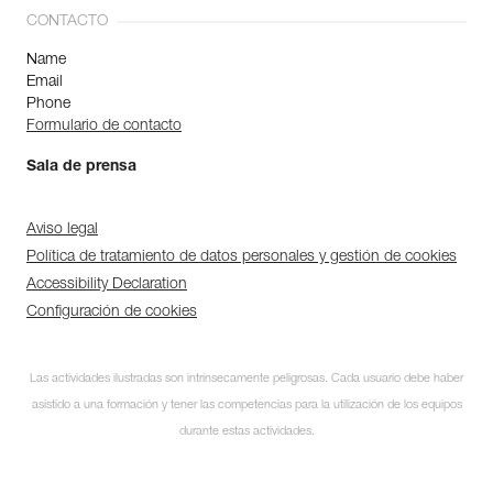
CONTACTO
Name
Email
Phone
Formulario de contacto
Sala de prensa
Aviso legal
Política de tratamiento de datos personales y gestión de cookies
Accessibility Declaration
Configuración de cookies
Las actividades ilustradas son intrínsecamente peligrosas. Cada usuario debe haber
asistido a una formación y tener las competencias para la utilización de los equipos
durante estas actividades.