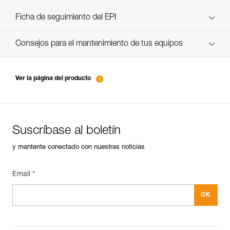
verif-EPI-harnais-SPORT-procedure-ES
Ficha de seguimiento del EPI
verif-EPI-Harnais-SPORT-suivi-ES
Consejos para el mantenimiento de tus equipos
entretien-harnais-ES
Ver la página del producto
Suscríbase al boletín
y mantente conectado con nuestras noticias
Email *