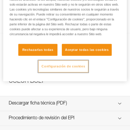
solo estarán activas en nuestro Sitio web y no le seguirán en otros sitios web.
Las cookies y/o tecnologías similares de nuestros socios le seguirán a través
de su navegación. Puede retirar su consentimiento en cualquier momento
Revisión de anclajes en roca, hielo o mixto.
haciendo clic en el enlace "Configuración de cookies", proporcionado en la
parte inferior de la página del Sitio web. Rechazar todas o parte de estas
cookies puede afectar a su experiencia de usuario, pero bajo ninguna
circunstancia tal negativa le impedirá acceder a nuestro Sitio web.
Rechazarlas todas
Aceptar todas las cookies
Configuración de cookies
Slackline con los anclajes COEUR PULSE y
COEUR BOLT
Descargar ficha técnica (PDF)
Technical Notice
Procedimiento de revisión del EPI