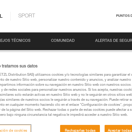
L
SPORT
PUNTOS 
EJOS TÉCNICOS
COMUNIDAD
ALERTAS DE SEGU
 CHECK Trabajos en altura
o tratamos sus datos
TZL Distribution SAS) utilizamos cookies y/o tecnologías similares para garantizar el 
to de nuestro Sitio web, personalizar nuestro contenido y anuncios, y analizar nuestro 
CHECK Trabajos en al
partimos información sobre su navegación en nuestro Sitio web con nuestros socios a
s y de redes sociales para personalizar nuestros anuncios. Si los acepta, nuestras cook
similares solo estarán activas en nuestro Sitio web y no le seguirán en otros sitios we
ías similares de nuestros socios le seguirán a través de su navegación. Puede retirar s
nto en cualquier momento haciendo clic en el enlace "Configuración de cookies", prop
or de la página del Sitio web. Rechazar todas o parte de estas cookies puede afectar a 
pero bajo ninguna circunstancia tal negativa le impedirá acceder a nuestro Sitio web.
ación de cookies
Rechazarlas todas
Aceptar todas