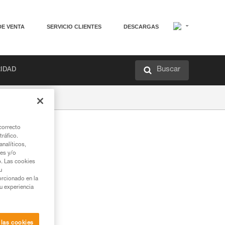
DE VENTA
SERVICIO CLIENTES
DESCARGAS
Buscar
RIDAD
correcto
tráfico.
tura
nalíticos,
ies y/o
b. Las cookies
u
orcionado en la
su experiencia
 las cookies