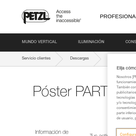
PROFESIONA
MUNDO VERTICAL
ILUMINACIÓN
CONS
Servicio clientes
Descargas
Póster PARTNER
Elija cóm
Nosotros [PE
funcionamien
Póster PARTNER 
También com
publicitario
tecnologías 
y/o tecnolog
consentimie
parte inferi
de usuario, 
Información de
Configur