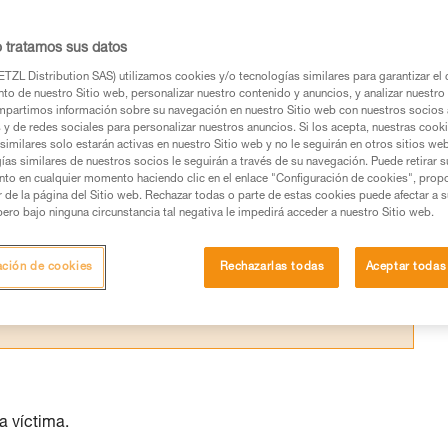
 lugar de trabajo permite una intervención
o tratamos sus datos
TZL Distribution SAS) utilizamos cookies y/o tecnologías similares para garantizar el 
to de nuestro Sitio web, personalizar nuestro contenido y anuncios, y analizar nuestro 
partimos información sobre su navegación en nuestro Sitio web con nuestros socios a
s y de redes sociales para personalizar nuestros anuncios. Si los acepta, nuestras cook
similares solo estarán activas en nuestro Sitio web y no le seguirán en otros sitios we
os productos utilizados en este consejo antes de
ías similares de nuestros socios le seguirán a través de su navegación. Puede retirar s
ormación de la ficha técnica para poder comprender
nto en cualquier momento haciendo clic en el enlace "Configuración de cookies", prop
or de la página del Sitio web. Rechazar todas o parte de estas cookies puede afectar a 
pero bajo ninguna circunstancia tal negativa le impedirá acceder a nuestro Sitio web.
mación y un entrenamiento específico. Confirme a
ejecutar estas técnicas, solo y con total seguridad,
ación de cookies
Rechazarlas todas
Aceptar todas
con su actividad. Pueden existir otras que no
a víctima.