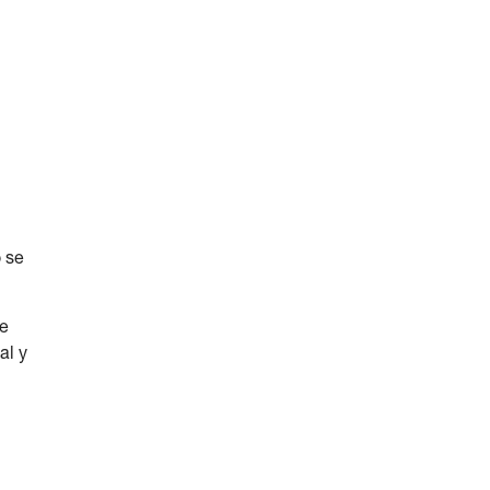
 se
te
al y