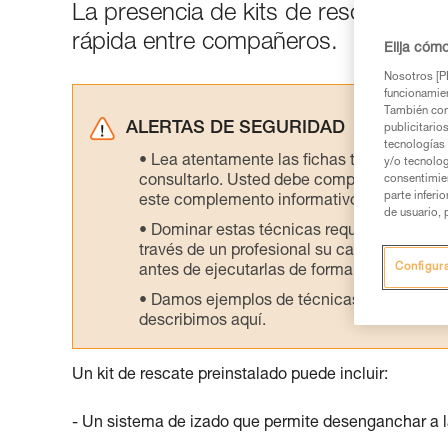
La presencia de kits de rescate en el
rápida entre compañeros.
Elija cóm
Nosotros [PE
funcionamien
También com
ALERTAS DE SEGURIDAD
publicitario
tecnologías 
Lea atentamente las fichas técnicas de l
y/o tecnolog
consultarlo. Usted debe comprender la inf
consentimie
parte inferi
este complemento informativo.
de usuario, 
Dominar estas técnicas requiere una for
través de un profesional su capacidad para 
Configur
antes de ejecutarlas de forma autónoma.
Damos ejemplos de técnicas relacionadas 
describimos aquí.
Un kit de rescate preinstalado puede incluir:
- Un sistema de izado que permite desenganchar a l