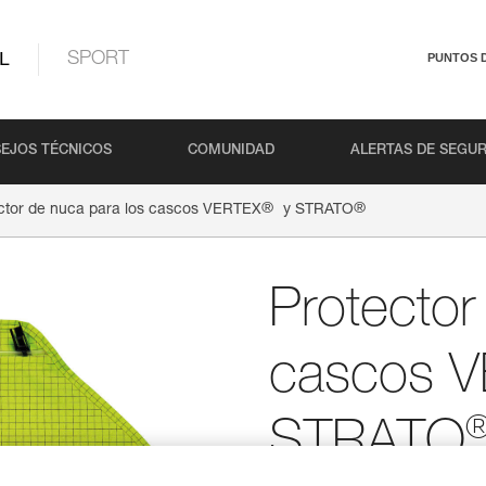
L
SPORT
PUNTOS 
EJOS TÉCNICOS
COMUNIDAD
ALERTAS DE SEGU
®
®
ctor de nuca para los cascos VERTEX
y STRATO
Protector
cascos 
STRATO