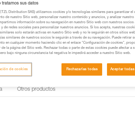
Protector de nuca pa
o tratamos sus datos
TZL Distribution SAS) utilizamos cookies y/o tecnologías similares para garantizar el 
El protector de nuca para los
to de nuestro Sitio web, personalizar nuestro contenido y anuncios, y analizar nuestro 
de la nuca contra la lluvia y el
partimos información sobre su navegación en nuestro Sitio web con nuestros socios a
mejor visibilidad de día. Dispon
s y de redes sociales para personalizar nuestros anuncios. Si los acepta, nuestras cook
similares solo estarán activas en nuestro Sitio web y no le seguirán en otros sitios we
ías similares de nuestros socios le seguirán a través de su navegación. Puede retirar s
Buscar un punto de venta
nto en cualquier momento haciendo clic en el enlace "Configuración de cookies", prop
or de la página del Sitio web. Rechazar todas o parte de estas cookies puede afectar a 
pero bajo ninguna circunstancia tal negativa le impedirá acceder a nuestro Sitio web.
ación de cookies
Rechazarlas todas
Aceptar todas
a
Otros productos