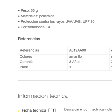
Peso: 55 g
Materiales: poliamida
Protección contra los rayos UVA/UVB: UPF 80
Certificaciones: CE
Referencias
Referencias
A019AA00
Colores
amarillo
Garantía
3 Años
Pack
1
Información técnica
Descargar el pdf : technical-
Ficha técnica