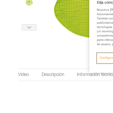
Elija cóm
Nosotros [PE
funcionamien
También com
publicitario
tecnologías 
y/o tecnolog
consentimie
parte inferi
de usuario, 
Configur
Vídeo
Descripción
Información técnic