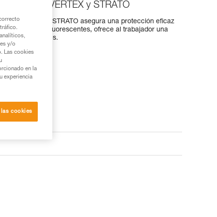
ra los cascos VERTEX y STRATO
correcto
 cascos VERTEX y STRATO asegura una protección eficaz
tráfico.
 sol. Con colores fluorescentes, ofrece al trabajador una
nalíticos,
ible en dos colores.
ies y/o
b. Las cookies
u
orcionado en la
su experiencia
 las cookies