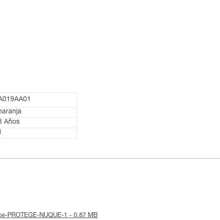
A019AA01
naranja
3 Años
1
notice-PROTEGE-NUQUE-1 - 0.87 MB