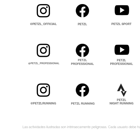
Las actividades ilustradas son intrínsecamente peligrosas. Cada usuario debe ha