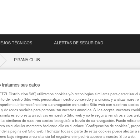
EJOS TÉCNICOS
ALERTAS DE SEGURIDAD
PIRANA CLUB
o tratamos sus datos
TZL Distribution SAS) utilizamos cookies y/o tecnologías similares para garantizar el 
to de nuestro Sitio web, personalizar nuestro contenido y anuncios, y analizar nuestro 
partimos información sobre su navegación en nuestro Sitio web con nuestros socios a
s y de redes sociales para personalizar nuestros anuncios. Si los acepta, nuestras cook
similares solo estarán activas en nuestro Sitio web y no le seguirán en otros sitios we
ías similares de nuestros socios le seguirán a través de su navegación. Puede retirar s
ca
nto en cualquier momento haciendo clic en el enlace "Configuración de cookies", prop
or de la página del Sitio web. Rechazar todas o parte de estas cookies puede afectar a 
pero bajo ninguna circunstancia tal negativa le impedirá acceder a nuestro Sitio web.