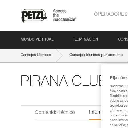
OPERADORES
MUNDO VERTICAL
ILUMINACIÓN
CONS
Consejos técnicos
Consejos técnicos por producto
PIRANA CLUB
Elija cóm
Nosotros [PE
funcionamien
También com
publicitario
tecnologías 
y/o tecnolog
Información técni
Contenido técnico
consentimie
parte inferi
de usuario, 