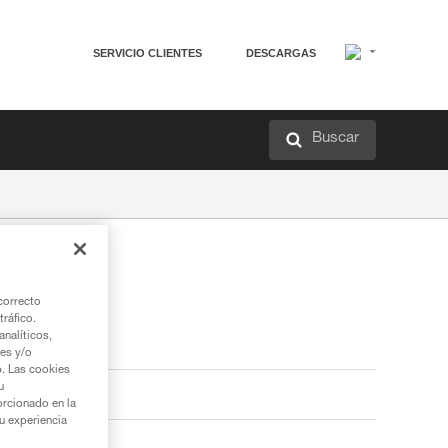
SERVICIO CLIENTES
DESCARGAS
Buscar
correcto
tráfico.
nalíticos,
ies y/o
b. Las cookies
u
orcionado en la
su experiencia