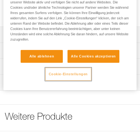
Rettungssysteme in Gletscherspalten und für improvisierte
unserer Website aktiv und verfolgen Sie nicht auf andere Websites. Die
Cookies und/oder ähnliche Technologien unserer Partner werden Sie während
Flaschenzüge verwendet. Sie lässt sich dank den drehbaren
Ihres gesamten Surfens verfolgen. Sie können Ihre Einwilligung jederzeit
Seitenteilen schnell installieren.
widerrufen, indem Sie auf den Link „Cookie-Einstellungen“ klicken, der sich am
unteren Rand der Website befindet. Die Ablehnung aller oder eines Teils dieser
Cookies kann Ihre Benutzererfahrung beeinträchtigen, aber unter keinen
Umständen wird eine solche Ablehnung Sie daran hindern, auf unsere Website
Leistungsverzeichnis
zuzugreifen.
Schnelle Installation der Umlenkrolle dank den drehbaren
Technische Spezifikationen
Seitenteilen.
Alle ablehnen
Alle Cookies akzeptieren
Laufrolle aus recyceltem Polyamid und Seitenteile aus
Material: Aluminium, recyceltes Polyamid
Technische Informationen
Aluminium für ein ausgewogenes Verhältnis von
Zertifizierung(en): CE EN 12278, UIAA
Cookie-Einstellungen
Bruchlast/Gewicht.
Gebrauchsanleitung
Wartung
Zugrundeliegende Spezifikationen
Das PDF herunterladen technical-notice-POULIES-2
Breite Befestigungsöse, die das Umdrehen der meisten
Verschlusskarabiner ermöglicht.
Konformitätserklärung
Ablauf der PSA-Prüfung
Referenz : P020AA00
Das PDF herunterladen UE-Declaration-P020AA00-
Das PDF herunterladen verif-EPI-poulies-procedure-DE
Gewicht : 38 g
OSCILLANTE
Durchmesser min. : 6 mm
PSA-Prüfbogen
Durchmesser max. : 11 mm
Pflegeempfehlungen für Ihre Ausrüstung
Weitere Produkte
Das PDF herunterladen verif-EPI-poulies-suivi-DE
Seilscheibe (Typ) : Gleitlager
Das PDF herunterladen Maintenance tips
Durchmesser der Seilscheibe : 25 mm
Häufige Fragen
Wirkungsgrad : 71 %
Häufige Fragen
Gebrauchslast : an einem Strang: 2 kN