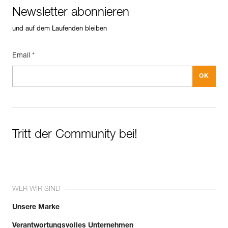
Bruchlast : 15 kN
Newsletter abonnieren
See all technical content
Garantie : 3 Jahre
Verpackung : 1
und auf dem Laufenden bleiben
Email *
Tritt der Community bei!
WER WIR SIND
Unsere Marke
Verantwortungsvolles Unternehmen