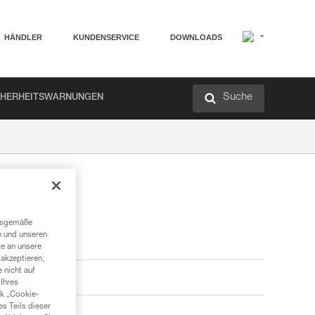
HÄNDLER
KUNDENSERVICE
DOWNLOADS
Suche
CHERHEITSWARNUNGEN
ngsgemäße
n und unseren
te an unsere
akzeptieren,
 nicht auf
Ihres
nk „Cookie-
es Teils dieser