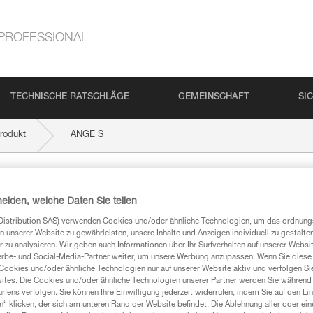
PROFESSIONAL
TECHNISCHE RATSCHLÄGE
GEMEINSCHAFT
SI
rodukt
ANGE S
heiden, welche Daten Sie teilen
Distribution SAS) verwenden Cookies und/oder ähnliche Technologien, um das ordnu
n unserer Website zu gewährleisten, unsere Inhalte und Anzeigen individuell zu gestalte
 zu analysieren. Wir geben auch Informationen über Ihr Surfverhalten auf unserer Websi
erbe- und Social-Media-Partner weiter, um unsere Werbung anzupassen. Wenn Sie diese 
Cookies und/oder ähnliche Technologien nur auf unserer Website aktiv und verfolgen Sie
mationen
ites. Die Cookies und/oder ähnliche Technologien unserer Partner werden Sie während 
fens verfolgen. Sie können Ihre Einwilligung jederzeit widerrufen, indem Sie auf den Li
n“ klicken, der sich am unteren Rand der Website befindet. Die Ablehnung aller oder ein