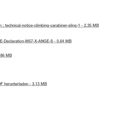
 : technical-notice-climbing-carabiner-sling-1 - 2.35 MB
UE-Declaration-M57-X-ANGE-S - 0.64 MB
2.86 MB
F herunterladen - 3.13 MB