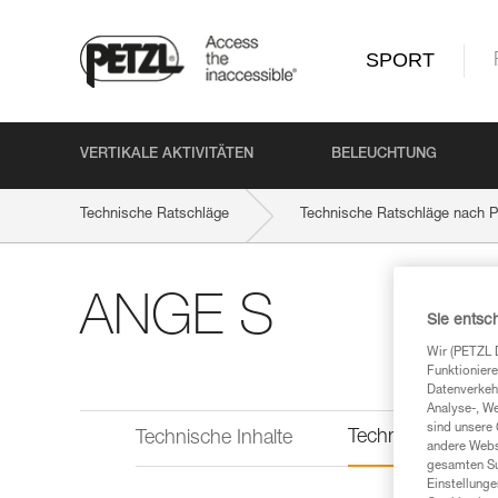
SPORT
VERTIKALE AKTIVITÄTEN
BELEUCHTUNG
Technische Ratschläge
Technische Ratschläge nach P
ANGE S
Sie entsc
Wir (PETZL 
Funktioniere
Datenverkehr
Analyse-, W
sind unsere 
Technische Infor
Technische Inhalte
andere Webs
gesamten Sur
Einstellunge