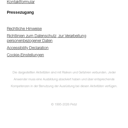
Kontaktformular
Pressezugang
Rechtliche Hinweise
Richtlinien zum Datenschutz, zur Verarbeitung
personenbezogener Daten
Accessibility Declaration
Cookie-Einstellungen
Die dargestellten Aktivitäten sind mit Risiken und Gefahren verbunden. Jeder
Anwender muss eine Ausbildung absolviert haben und über entsprechende
Kompetenzen in der Benutzung der Ausrüstung bei diesen Aktivitäten verfügen.
© 1995-2026 Petzl