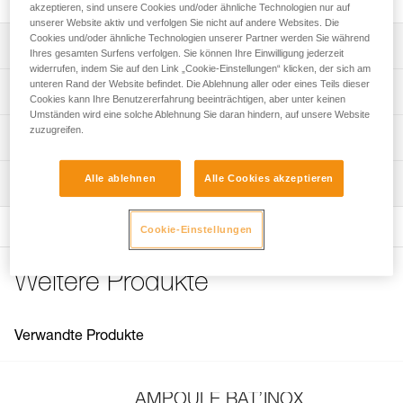
akzeptieren, sind unsere Cookies und/oder ähnliche Technologien nur auf
unserer Website aktiv und verfolgen Sie nicht auf andere Websites. Die
Cookies und/oder ähnliche Technologien unserer Partner werden Sie während
Leistungsverzeichnis
Ihres gesamten Surfens verfolgen. Sie können Ihre Einwilligung jederzeit
widerrufen, indem Sie auf den Link „Cookie-Einstellungen“ klicken, der sich am
Der Stift ist mit Rillen versehen, um eine formschlüssige
unteren Rand der Website befindet. Die Ablehnung aller oder eines Teils dieser
Technische Spezifikationen
Cookies kann Ihre Benutzererfahrung beeinträchtigen, aber unter keinen
Verbindung mit dem Verbundmörtel zu gewährleisten.
Umständen wird eine solche Ablehnung Sie daran hindern, auf unsere Website
Material: geschmiedeter Edelstahl
zuzugreifen.
Technische Informationen
Bruchlast des Rings: 25 kN
Gebrauchsanleitung
Alle ablehnen
Alle Cookies akzeptieren
Zertifizierung(en): EN 959, UIAA
Wartung
Das PDF herunterladen technical-notice-BAT-INOX-2
Zugrundeliegende Spezifikationen
Konformitätserklärung
Das PDF herunterladen Declaration of conformity-
Cookie-Einstellungen
Referenz : G102AA00
G102AA00-BATINOX
Durchmesser : 14 mm
Häufige Fragen
Weitere Produkte
Gewicht : 250 g
Häufige Fragen
Länge : 10 cm
Garantie : 3 Jahre
See all technical content
Verpackung : 1
Verwandte Produkte
AMPOULE BAT’INOX