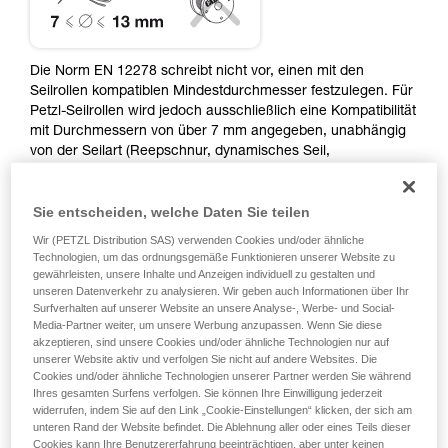
der Gebrauchsanweisung enthaltenen
Informationen richtig verstanden haben.
Die Beherrschung dieser Techniken setzt eine
entsprechende Ausbildung und ein spezielles
Die Norm EN 12278 schreibt nicht vor, einen mit den
Training voraus. Prüfen Sie zusammen mit
Seilrollen kompatiblen Mindestdurchmesser festzulegen. Für
einem Profi, ob Sie in der Lage sind, den
Petzl-Seilrollen wird jedoch ausschließlich eine Kompatibilität
Vorgang alleine sicher zu wiederholen, bevor
mit Durchmessern von über 7 mm angegeben, unabhängig
Sie ihn eigenständig durchführen.
von der Seilart (Reepschnur, dynamisches Seil,
Wir geben Beispiele für die mit Ihrer Aktivität
halbstatisches Seil, statisches Seil usw.).
verbundenen Techniken. Möglicherweise gibt es
Die Verwendung von Reepschnüren in Seilrollen ist geläufig:
noch andere Techniken, die hier nicht
Sie entscheiden, welche Daten Sie teilen
Die Reepschnur dient dabei als Hilfsmittel für einen
beschrieben werden.
Wir (PETZL Distribution SAS) verwenden Cookies und/oder ähnliche
Doppelflaschenzug, für verschiedene Hebevorgänge, zum
Technologien, um das ordnungsgemäße Funktionieren unserer Website zu
Heben oder zur Rettung mit einer PUR LINE und RAD LINE
gewährleisten, unsere Inhalte und Anzeigen individuell zu gestalten und
usw.
unseren Datenverkehr zu analysieren. Wir geben auch Informationen über Ihr
Surfverhalten auf unserer Website an unsere Analyse-, Werbe- und Social-
Media-Partner weiter, um unsere Werbung anzupassen. Wenn Sie diese
Manche Seilrollen weisen einen gewissen Abstand zwischen
akzeptieren, sind unsere Cookies und/oder ähnliche Technologien nur auf
der Laufrolle und den Seitenteilen auf, in dem eine dünne
unserer Website aktiv und verfolgen Sie nicht auf andere Websites. Die
Reepschnur sich bei einer schrägen Zugbelastung
Cookies und/oder ähnliche Technologien unserer Partner werden Sie während
Ihres gesamten Surfens verfolgen. Sie können Ihre Einwilligung jederzeit
verklemmen kann. Sie sind daher nicht mit Seilen mit
widerrufen, indem Sie auf den Link „Cookie-Einstellungen“ klicken, der sich am
geringem Durchmesser kompatibel. Manche Seilrollen
unteren Rand der Website befindet. Die Ablehnung aller oder eines Teils dieser
können, von Ausnahmefällen abgesehen, mit Reepschnüren
Cookies kann Ihre Benutzererfahrung beeinträchtigen, aber unter keinen