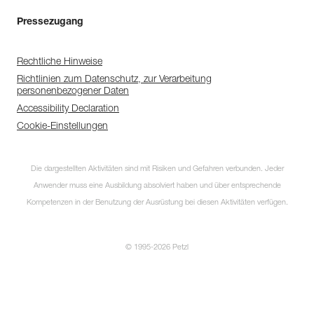
Pressezugang
Rechtliche Hinweise
Richtlinien zum Datenschutz, zur Verarbeitung
personenbezogener Daten
Accessibility Declaration
Cookie-Einstellungen
Die dargestellten Aktivitäten sind mit Risiken und Gefahren verbunden. Jeder
Anwender muss eine Ausbildung absolviert haben und über entsprechende
Kompetenzen in der Benutzung der Ausrüstung bei diesen Aktivitäten verfügen.
© 1995-2026 Petzl