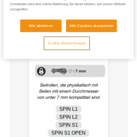
mit geringem Durchmesser verwendet werden (siehe
Umständen wird eine solche Ablehnung Sie daran hindern, auf unsere Website
untenstehende Tabelle). Je geringer der Durchmesser desto
zuzugreifen.
größer das Risiko, dass das Seil aus der Laufrolle rutscht.
Dies gilt insbesondere für Durchmesser von unter 5 mm.
Alle ablehnen
Alle Cookies akzeptieren
Halten Sie sich immer an die in der Gebrauchsanleitung
und/oder vom Hersteller angegebenen Gebrauchs- und
Bruchlasteinschränkungen der Reepschnur.
Cookie-Einstellungen
Seilrollen, die physikalisch mit
Seilen mit einem Durchmesser
von unter 7 mm kompatibel sind.
SPIN L1
SPIN L2
SPIN S1
SPIN S1 OPEN