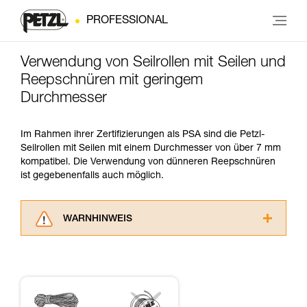
PROFESSIONAL
Verwendung von Seilrollen mit Seilen und
Reepschnüren mit geringem
Durchmesser
Im Rahmen ihrer Zertifizierungen als PSA sind die Petzl-
Seilrollen mit Seilen mit einem Durchmesser von über 7 mm
kompatibel. Die Verwendung von dünneren Reepschnüren
ist gegebenenfalls auch möglich.
WARNHINWEIS
Lesen Sie die Gebrauchsanweisungen der
Produkte, um die es in diesem Tech Tipp geht,
aufmerksam durch, bevor Sie diesen zu Rate
ziehen. Um diese Zusatzinformationen
verstehen zu können, müssen Sie zuerst die in