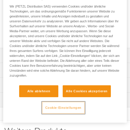
Dynamikseil, das mit einem ABSORBICA zu einem I-
Wir (PETZL Distribution SAS) verwenden Cookies und/oder ähnliche
Verbindungsmittel mit Falldämpfer kombiniert wird. Der
Technologien, um das ordnungsgemäße Funktionieren unserer Website zu
Kunststoffüberzug hält den Karabiner in der richtigen
gewährleisten, unsere Inhalte und Anzeigen individuell zu gestalten und
Position, erleichtert das Einhängen und schützt die
unseren Datenverkehr zu analysieren. Wir geben auch Informationen über Ihr
Endverbindung vor Abrieb. Es kann zum Einrichten eines
Surfverhalten auf unserer Website an unsere Analyse-, Werbe- und Social-
temporären Anschlagpunktes verwendet werden. Es ist in
Media-Partner weiter, um unsere Werbung anzupassen. Wenn Sie diese
vier Längen erhältlich: 60, 80, 100 und 150 cm.
akzeptieren, sind unsere Cookies und/oder ähnliche Technologien nur auf
unserer Website aktiv und verfolgen Sie nicht auf andere Websites. Die
Cookies und/oder ähnliche Technologien unserer Partner werden Sie während
Ihres gesamten Surfens verfolgen. Sie können Ihre Einwilligung jederzeit
Leistungsverzeichnis
widerrufen, indem Sie auf den Link „Cookie-Einstellungen“ klicken, der sich am
unteren Rand der Website befindet. Die Ablehnung aller oder eines Teils dieser
Cookies kann Ihre Benutzererfahrung beeinträchtigen, aber unter keinen
Nicht einstellbares Verbindungsmittel aus Dynamikseil, das
Technische Spezifikationen
Umständen wird eine solche Ablehnung Sie daran hindern, auf unsere Website
mit einem ABSORBICA-Falldämpfer zu einem
zuzugreifen.
falldämpfenden I-Verbindungsmittel von maximal zwei
Zertifizierung(en): CE EN 354, EN 795 type B, EAC, ANSI
Technische Informationen
Meter Länge kombiniert werden kann.
Z359.3; CSA Z259.11, GB 30862-Type B
Alle ablehnen
Alle Cookies akzeptieren
Einfaches Handling dank des Kunststoffüberzugs, der den
Gebrauchsanleitung
Material: Polyester
Karabiner in der richtigen Position hält, das Einhängen
Wartung
Das PDF herunterladen technical-notice-JANE-I-1
erleichtert und die Endverbindung vor Abrieb schützt.
Zugrundeliegende Spezifikationen
Cookie-Einstellungen
Konformitätserklärung
Ablauf der PSA-Prüfung
Ermöglicht das Einrichten eines temporären
Das PDF herunterladen UE-Declaration-L050XAYY-JANE I
Das PDF herunterladen verif-EPI-longe-corde-non-
Referenz : L050BA00
Anschlagpunktes mit mehreren Möglichkeiten: direkt an
reglable-procedure-DE
Länge : 60 cm
Pflegeempfehlungen für Ihre Ausrüstung
einem Befestigungspunkt oder durch Umschlingen einer
Gewicht : 100 g
Das PDF herunterladen Maintenance tips