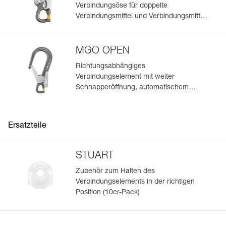
Ihrer vorhandenen PSA-Bestände.
Verbindungsöse für doppelte
Sehen Sie sich die Geschichte eines Produkts ab dem
Verbindungsmittel und Verbindungsmittel
Herstellungsdatum an.
zur Arbeitsplatzpositionierung
MGO OPEN
Mehr erfahren
Richtungsabhängiges
Verbindungselement mit weiter
Schnapperöffnung, automatischem
Verriegelungssystem und
aufschraubbarer Verbindungsöse.
Ersatzteile
STUART
Zubehör zum Halten des
Verbindungselements in der richtigen
Position (10er-Pack)