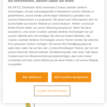
Sie entscheiden, welche Daten Sie teilen
Wir (PETZL Distribution SAS) verwenden Cookies und/oder ähnliche
Technologien, um das ordnungsgemäße Funktionieren unserer Website zu
Das Übersetzungsverhältnis eines
gewährleisten, unsere Inhalte und Anzeigen individuell zu gestalten und
unseren Datenverkehr zu analysieren. Wir geben auch Informationen über Ihr
Flaschenzugs berechnen
Surfverhalten auf unserer Website an unsere Analyse-, Werbe- und Social-
Media-Partner weiter, um unsere Werbung anzupassen. Wenn Sie diese
akzeptieren, sind unsere Cookies und/oder ähnliche Technologien nur auf
unserer Website aktiv und verfolgen Sie nicht auf andere Websites. Die
Cookies und/oder ähnliche Technologien unserer Partner werden Sie während
Ihres gesamten Surfens verfolgen. Sie können Ihre Einwilligung jederzeit
widerrufen, indem Sie auf den Link „Cookie-Einstellungen“ klicken, der sich am
unteren Rand der Website befindet. Die Ablehnung aller oder eines Teils dieser
Cookies kann Ihre Benutzererfahrung beeinträchtigen, aber unter keinen
Umständen wird eine solche Ablehnung Sie daran hindern, auf unsere Website
zuzugreifen.
Effizienztests und Wirkungsgrad von
Flaschenzügen mit MAESTRO, I’D S, PRO
Alle ablehnen
Alle Cookies akzeptieren
TRAXION, ROLLCLIP usw.
Cookie-Einstellungen