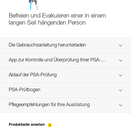
Befreien und Evakuieren einer in einem
langen Seil hängenden Person
Die Gebrauchsanleitung herunterladen
Technical Notice
App zur Kontrolle und Überprüfung Ihrer PSA-
Entdecken Sie ePPEcentre
Bestände
Ablauf der PSA-Prüfung
verif-EPI-poulies_bloqueurs-procedure_DE
PSA-Prüfbogen
verif-EPI-poulies_bloqueurs-suivi_DE
Pflegeempfehlungen für Ihre Ausrüstung
entretien-poulies-DE
Produktseite ansehen