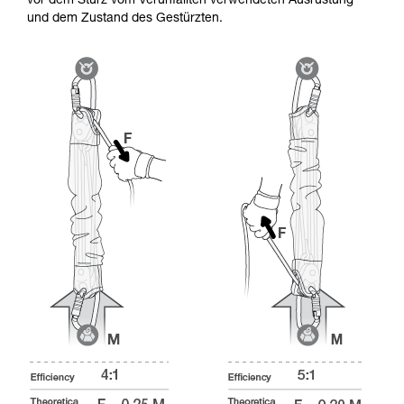
vor dem Sturz vom Verunfallten verwendeten Ausrüstung
und dem Zustand des Gestürzten.