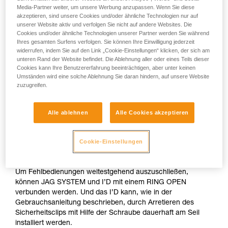
Media-Partner weiter, um unsere Werbung anzupassen. Wenn Sie diese
akzeptieren, sind unsere Cookies und/oder ähnliche Technologien nur auf
unserer Website aktiv und verfolgen Sie nicht auf andere Websites. Die
Cookies und/oder ähnliche Technologien unserer Partner werden Sie während
Ihres gesamten Surfens verfolgen. Sie können Ihre Einwilligung jederzeit
widerrufen, indem Sie auf den Link „Cookie-Einstellungen“ klicken, der sich am
unteren Rand der Website befindet. Die Ablehnung aller oder eines Teils dieser
Cookies kann Ihre Benutzererfahrung beeinträchtigen, aber unter keinen
Umständen wird eine solche Ablehnung Sie daran hindern, auf unsere Website
zuzugreifen.
Alle ablehnen
Alle Cookies akzeptieren
Das JAG SYSTEM ist ein kompaktes Flaschenzugsystem mit
optimalem Wirkungsgrad. Die Schutzhülle verhindert ein
Cookie-Einstellungen
Eindrehen des Zugseils.
Um Fehlbedienungen weitestgehend auszuschließen,
können JAG SYSTEM und I’D mit einem RING OPEN
verbunden werden. Und das I’D kann, wie in der
Gebrauchsanleitung beschrieben, durch Arretieren des
Sicherheitsclips mit Hilfe der Schraube dauerhaft am Seil
installiert werden.