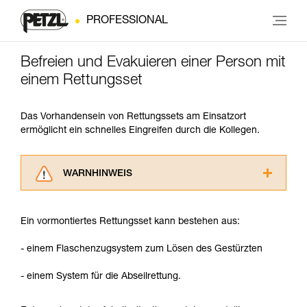
PROFESSIONAL
Befreien und Evakuieren einer Person mit
einem Rettungsset
Das Vorhandensein von Rettungssets am Einsatzort
ermöglicht ein schnelles Eingreifen durch die Kollegen.
WARNHINWEIS
Lesen Sie die Gebrauchsanweisungen der
Produkte, um die es in diesem Tech Tipp geht,
Ein vormontiertes Rettungsset kann bestehen aus:
aufmerksam durch, bevor Sie diesen zu Rate
ziehen. Um diese Zusatzinformationen
- einem Flaschenzugsystem zum Lösen des Gestürzten
verstehen zu können, müssen Sie zuerst die in
der Gebrauchsanweisung enthaltenen
- einem System für die Abseilrettung.
Informationen richtig verstanden haben.
Die Beherrschung dieser Techniken setzt eine