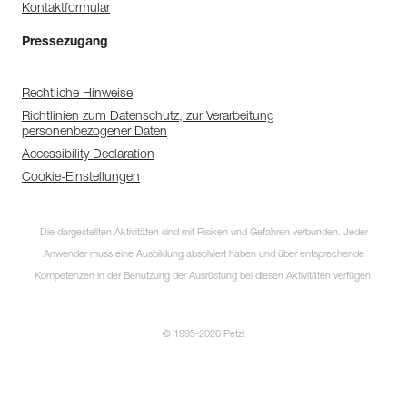
Kontaktformular
Pressezugang
Rechtliche Hinweise
Richtlinien zum Datenschutz, zur Verarbeitung
personenbezogener Daten
Accessibility Declaration
Cookie-Einstellungen
Die dargestellten Aktivitäten sind mit Risiken und Gefahren verbunden. Jeder
Anwender muss eine Ausbildung absolviert haben und über entsprechende
Kompetenzen in der Benutzung der Ausrüstung bei diesen Aktivitäten verfügen.
© 1995-2026 Petzl