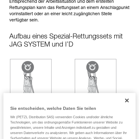
entsprechende Ausbildung und ein spezielles
Entsprechend der Arbeitssituation und dem erstellten
Training voraus. Prüfen Sie zusammen mit
Rettungsplan kann das Rettungsset an einem Anschlagpunkt
einem Profi, ob Sie in der Lage sind, den
vorinstalliert oder an einer leicht zugänglichen Stelle
Vorgang alleine sicher zu wiederholen, bevor
verfügbar sein.
Sie ihn eigenständig durchführen.
Wir geben Beispiele für die mit Ihrer Aktivität
Aufbau eines Spezial-Rettungssets mit
verbundenen Techniken. Möglicherweise gibt es
JAG SYSTEM und I’D
noch andere Techniken, die hier nicht
beschrieben werden.
Sie entscheiden, welche Daten Sie teilen
Wir (PETZL Distribution SAS) verwenden Cookies und/oder ähnliche
Technologien, um das ordnungsgemäße Funktionieren unserer Website zu
gewährleisten, unsere Inhalte und Anzeigen individuell zu gestalten und
unseren Datenverkehr zu analysieren. Wir geben auch Informationen über Ihr
Surfverhalten auf unserer Website an unsere Analyse-, Werbe- und Social-