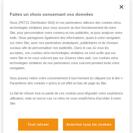
Via ferrata avec un enfant
Faites un choix concernant vos données
Nous (PETZL Distribution SAS) et nos partenaires utilisons des cookies et/ou
technologies similaires pour nous assurer du bon fonctionnement de notre
Site, pour personnaliser notre contenu et nos publicités, et pour analyser notre
trafic. Nous partageons également des informations, quant à votre navigation
sur notre Site, avec nos partenaires analytiques, publicitaires et de réseaux
sociaux afin de personnaliser nos publicités. Dans le cas où vous les
acceptez, nos cookies et/ou technologies similaires ne sont actifs que sur
notre Site et ne vous suivront pas sur d’autres sites web. Les cookies et/ou
Principes de base de via ferrata
technologies similaires de nos partenaires vous suivront pendant toute votre
navigation.
Vous pouvez retirer votre consentement à tout moment en cliquant sur le lien «
Paramètres des cookies » prévu à cet effet en bas de page du Site.
Le fait de refuser tout ou partie de ces cookies peut dégrader votre expérience
utilisateur, mais en aucun cas ce refus ne vous empêchera d’accéder à notre
Site.
Pourquoi une longe spécifique pour la via
Tout refuser
Autoriser tous les cookies
ferrata ?