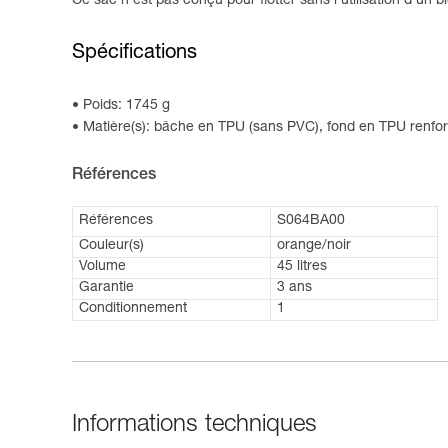
Ce sac n'est pas conçu pour flotter sans l'utilisation d'un b
Spécifications
Poids: 1745 g
Matière(s): bâche en TPU (sans PVC), fond en TPU renfor
Références
Références
S064BA00
Couleur(s)
orange/noir
Volume
45 litres
Garantie
3 ans
Conditionnement
1
Informations techniques