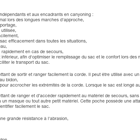
 indépendants et aux encadrants en canyoning :
timal lors des longues marches d'approche,
 portage,
utilisée,
acilement,
 sac efficacement dans toutes les situations,
eau,
ac rapidement en cas de secours,
inférieur, afin d'optimiser le remplissage du sac et le confort lors de
liter le transport du sac.
tant de sortir et ranger facilement la corde. Il peut être utilisé avec
au bidon,
 pour accrocher les extrémités de la corde. Lorsque le sac est longé au
tant de ranger et d’accéder rapidement au matériel de secours, sans e
e à un masque ou tout autre petit matériel. Cette poche possède une att
ntifier facilement le sac.
ne grande résistance à l'abrasion,