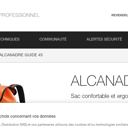
PROFESSIONNEL
REVENDE
ECHNIQUES
COMMUNAUTÉ
ALERTES SÉCURITÉ
ALCANADRE GUIDE 45
ALCANAD
Sac confortable et erg
L'atout de taille pour tout em
aux pratiquants indépendants 
d'approche ou en progression, 
 choix concernant vos données
rembourrages. Ses multiples per
Distribution SAS) et nos partenaires utilisons des cookies et/ou technologies similai
dispose d'anneaux de couleurs 