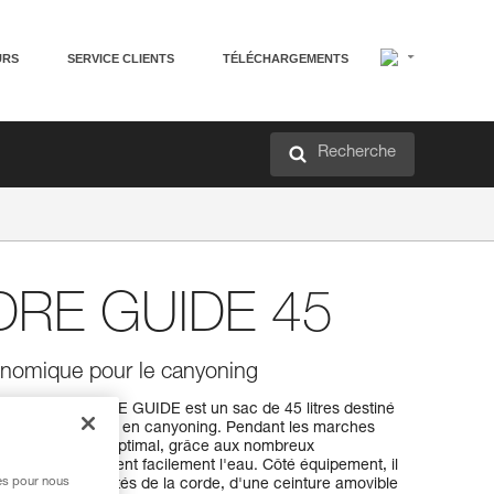
URS
SERVICE CLIENTS
TÉLÉCHARGEMENTS
Recherche
RE GUIDE 45
onomique pour le canyoning
porter ! ALCANADRE GUIDE est un sac de 45 litres destiné
et aux encadrants en canyoning. Pendant les marches
son confort est optimal, grâce aux nombreux
forations évacuent facilement l'eau. Côté équipement, il
res pour nous
pour les extrémités de la corde, d'une ceinture amovible