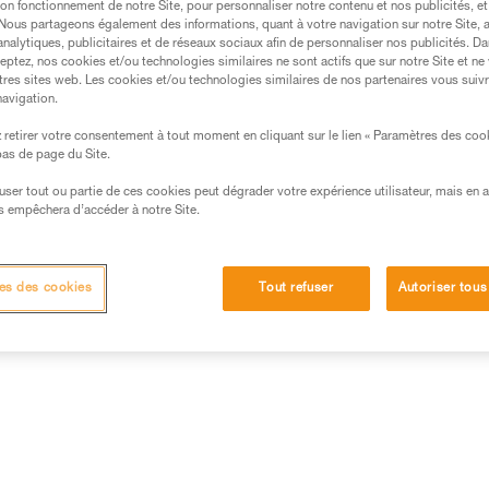
on fonctionnement de notre Site, pour personnaliser notre contenu et nos publicités, et
et de boucles sur chacune de s
. Nous partageons également des informations, quant à votre navigation sur notre Site, 
de secours. À l'intérieur, deux
analytiques, publicitaires et de réseaux sociaux afin de personnaliser nos publicités. Da
Lire la suite
eptez, nos cookies et/ou technologies similaires ne sont actifs que sur notre Site et ne
tres sites web. Les cookies et/ou technologies similaires de nos partenaires vous suiv
navigation.
Achetez en ligne
Trouv
retirer votre consentement à tout moment en cliquant sur le lien « Paramètres des coo
 bas de page du Site.
efuser tout ou partie de ces cookies peut dégrader votre expérience utilisateur, mais en 
s empêchera d’accéder à notre Site.
es des cookies
Tout refuser
Autoriser tous
Autres produits