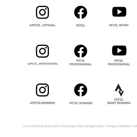
Les activités illustrées sont intrinsèquement dangereuses. Chaque utilisateur do