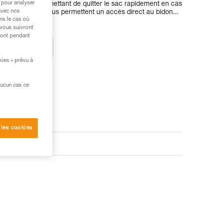
 pour analyser
es bretelles permettant de quitter le sac rapidement en cas
avec nos
 compartiments vous permettent un accès direct au bidon...
ns le cas où
 vous suivront
ront pendant
ez un revendeur
kies » prévu à
aucun cas ce
 les cookies