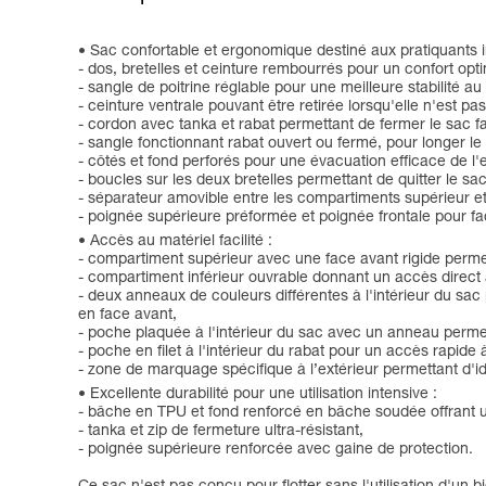
Sac confortable et ergonomique destiné aux pratiquants
- dos, bretelles et ceinture rembourrés pour un confort op
- sangle de poitrine réglable pour une meilleure stabilité au
- ceinture ventrale pouvant être retirée lorsqu'elle n'est pas 
- cordon avec tanka et rabat permettant de fermer le sac f
- sangle fonctionnant rabat ouvert ou fermé, pour longer le
- côtés et fond perforés pour une évacuation efficace de l'
- boucles sur les deux bretelles permettant de quitter le s
- séparateur amovible entre les compartiments supérieur et 
- poignée supérieure préformée et poignée frontale pour faci
Accès au matériel facilité :
- compartiment supérieur avec une face avant rigide permet
- compartiment inférieur ouvrable donnant un accès direct 
- deux anneaux de couleurs différentes à l'intérieur du sac
en face avant,
- poche plaquée à l'intérieur du sac avec un anneau permet
- poche en filet à l'intérieur du rabat pour un accès rapid
- zone de marquage spécifique à l’extérieur permettant d'ide
Excellente durabilité pour une utilisation intensive :
- bâche en TPU et fond renforcé en bâche soudée offrant u
- tanka et zip de fermeture ultra-résistant,
- poignée supérieure renforcée avec gaine de protection.