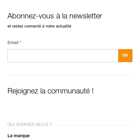
Charge de rupture : 24 kN
Télécharger le pdf Maintenance tips
Garantie : 3 ans
FAQ
Conditionnement : 1
Abonnez-vous à la newsletter
FAQ
et restez connecté à notre actualité
Voir tous les contenus techniques
Email *
Rejoignez la communauté !
QUI SOMMES-NOUS ?
La marque