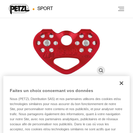
SPORT
Faites un choix concernant vos données
®
TANDEM
Nous (PETZL Distribution SAS) et nos partenaires utilisons des cookies et/ou
technologies similaires pour nous assurer du bon fonctionnement de notre
Site, pour personnaliser notre contenu et nos publicités, et pour analyser notre
trafic. Nous partageons également des informations, quant à votre navigation
Poulie double pour les déplacements sur corde
sur notre Site, avec nos partenaires analytiques, publicitaires et de réseaux
sociaux afin de personnaliser nos publicités. Dans le cas où vous les
La poulie TANDEM est conçue pour des tyroliennes sur
acceptez, nos cookies et/ou technologies similaires ne sont actifs que sur