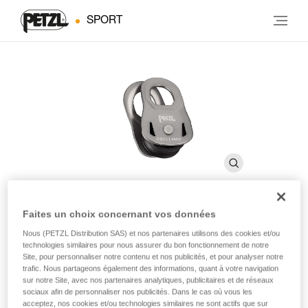
SPORT
Faites un choix concernant vos données
OSCILLANTE
Nous (PETZL Distribution SAS) et nos partenaires utilisons des cookies et/ou
technologies similaires pour nous assurer du bon fonctionnement de notre
Site, pour personnaliser notre contenu et nos publicités, et pour analyser notre
trafic. Nous partageons également des informations, quant à votre navigation
Poulie de dépannage à flasques mobiles
sur notre Site, avec nos partenaires analytiques, publicitaires et de réseaux
sociaux afin de personnaliser nos publicités. Dans le cas où vous les
Légère et compacte, la poulie OSCILLANTE s'utilise dans les
acceptez, nos cookies et/ou technologies similaires ne sont actifs que sur