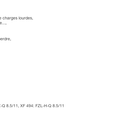
e charges lourdes,
...,
perdre,
Z-Q 8.5/11, XF 494: FZL-H-Q 8.5/11