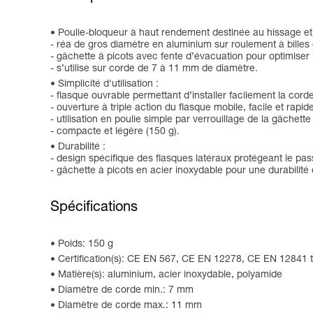
Poulie-bloqueur à haut rendement destinée au hissage et
- réa de gros diamètre en aluminium sur roulement à bille
- gâchette à picots avec fente d’évacuation pour optimiser 
- s’utilise sur corde de 7 à 11 mm de diamètre.
Simplicité d'utilisation :
- flasque ouvrable permettant d’installer facilement la corde 
- ouverture à triple action du flasque mobile, facile et rapi
- utilisation en poulie simple par verrouillage de la gâchette
- compacte et légère (150 g).
Durabilité :
- design spécifique des flasques latéraux protégeant le pa
- gâchette à picots en acier inoxydable pour une durabilité 
Spécifications
Poids: 150 g
Certification(s): CE EN 567, CE EN 12278, CE EN 12841 
Matière(s): aluminium, acier inoxydable, polyamide
Diamètre de corde min.: 7 mm
Diamètre de corde max.: 11 mm