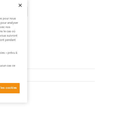
ez un revendeur
res pour nous
 pour analyser
avec nos
ns le cas où
 vous suivront
ront pendant
kies » prévu à
aucun cas ce
 les cookies