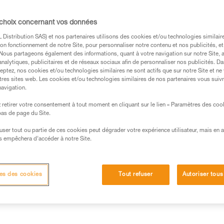
 choix concernant vos données
Achetez en ligne
Trouv
Distribution SAS) et nos partenaires utilisons des cookies et/ou technologies similai
on fonctionnement de notre Site, pour personnaliser notre contenu et nos publicités, et
. Nous partageons également des informations, quant à votre navigation sur notre Site, 
analytiques, publicitaires et de réseaux sociaux afin de personnaliser nos publicités. Da
eptez, nos cookies et/ou technologies similaires ne sont actifs que sur notre Site et ne
tres sites web. Les cookies et/ou technologies similaires de nos partenaires vous suiv
navigation.
retirer votre consentement à tout moment en cliquant sur le lien « Paramètres des coo
 bas de page du Site.
efuser tout ou partie de ces cookies peut dégrader votre expérience utilisateur, mais en 
s empêchera d’accéder à notre Site.
Autres produits
Inspection
es des cookies
Tout refuser
Autoriser tous