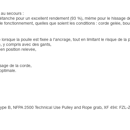
 au secours :
s étanche pour un excellent rendement (93 %), même pour le hissage d
le fonctionnement, quelles que soient les conditions : corde gelée, boue
lorsque la poulie est fixée à l’ancrage, tout en limitant le risque de la 
de, y compris avec des gants,
 en position relevée,
ssage de la corde,
optimale.
type B, NFPA 2500 Technical Use Pulley and Rope grab, XF 494: FZL-