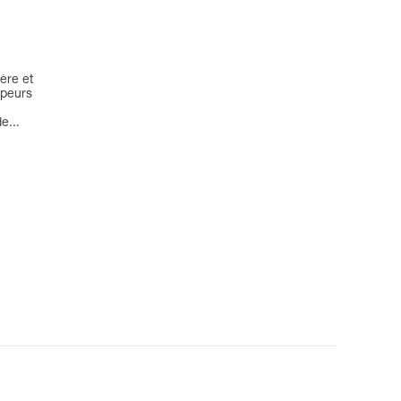
ère et
mpeurs
e...