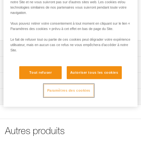
notre Site et ne vous suivront pas sur d’autres sites web. Les cookies et/ou
Culotte de protection pour harnais CANYON.
technologies similaires de nos partenaires vous suivront pendant toute votre
navigation.
Vous pouvez retirer votre consentement à tout moment en cliquant sur le lien «
Achetez en ligne
Paramètres des cookies » prévu à cet effet en bas de page du Site.
Le fait de refuser tout ou partie de ces cookies peut dégrader votre expérience
utilisateur, mais en aucun cas ce refus ne vous empêchera d’accéder à notre
Descriptif
Site.
Compatible avec les harnais CANYON commercialisés
Spécifications techniques
avant 2020 (C86).
Tout refuser
Autoriser tous les cookies
Spécifications référence(s)
Informations techniques
Référence : C86400
Paramètres des cookies
FAQ
Inspection
Garantie : 3 ans
FAQ
Conditionnement : 1
Voir tous les contenus techniques
Autres produits