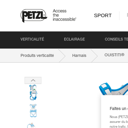
SPORT
VERTICALITÉ
ECLAIRAGE
CONSEILS T
®
OUISTITI
Produits verticalité
Harnais
Faites un
Nous (PETZL 
assurer du b
notre trafic