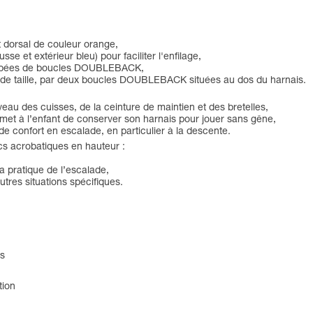
t dorsal de couleur orange,
sse et extérieur bleu) pour faciliter l'enfilage,
 équipées de boucles DOUBLEBACK,
ande taille, par deux boucles DOUBLEBACK situées au dos du harnais.
eau des cuisses, de la ceinture de maintien et des bretelles,
rmet à l’enfant de conserver son harnais pour jouer sans gêne,
e confort en escalade, en particulier à la descente.
cs acrobatiques en hauteur :
a pratique de l’escalade,
tres situations spécifiques.
es
tion