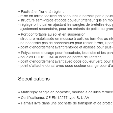
Facile à enfiler et à régler :
- mise en forme facilitée en secouant le harnais par le poin
- structure semi-rigide et code couleur (intérieur gris en mou
- réglage principal en ajustant les sangles de bretelles
- ajustement secondaire, pour les enfants de petite ou gr
Port confortable au sol et en suspension :
- structure matelassée en mousse à cellules fermées au niv
- ne nécessite pas de connecteurs pour rester fermé, il pe
- point d’encordement avant renforcé et abaissé pour plus d
Polyvalence d’usage pour l'escalade, les clubs et les par
- boucles DOUBLEBACK hors de portée de l’enfant,
- point d’encordement avant avec code couleur vert, pour l
- point d'attache dorsal avec code couleur orange pour d'au
Spécifications
Matière(s): sangle en polyester, mousse à cellules fermé
Certification(s): CE EN 12277 type B, UIAA
Harnais livré dans une pochette de transport et de protec