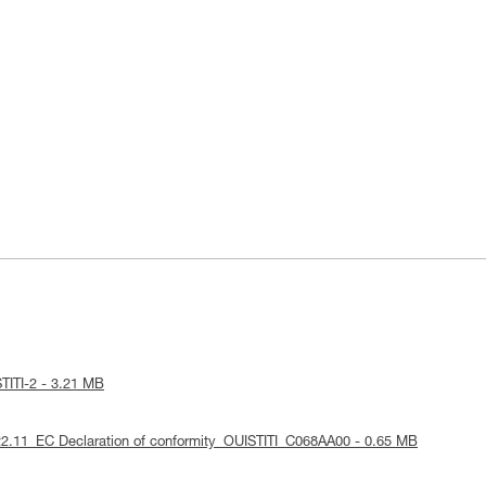
STITI-2 - 3.21 MB
022.11_EC Declaration of conformity_OUISTITI_C068AA00 - 0.65 MB