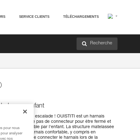
URS
SERVICE CLIENTS
TÉLÉCHARGEMENTS
Recherche
®
lade pour enfant
de vos enfants en escalade ! OUISTITI est un harnais
iler. Il ne nécessite pas de connecteur pour être fermé et
icilement accessible par l'enfant. La structure matelassée
res pour nous
vant en font un harnais confortable, y compris en
 pour analyser
 dorsal permet de connecter le harnais lors de la
avec nos