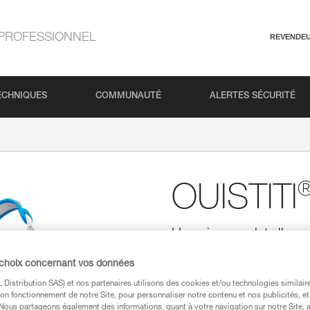
PROFESSIONNEL
REVENDE
ECHNIQUES
COMMUNAUTÉ
ALERTES SÉCURITÉ
OUISTITI
Harnais complet d'esca
Pour assurer les premiers pas 
 choix concernant vos données
complet facile à régler et à enf
son système de réglage est diff
Distribution SAS) et nos partenaires utilisons des cookies et/ou technologies similai
et le point d'encordement à l'a
on fonctionnement de notre Site, pour personnaliser notre contenu et nos publicités, et
suspension. Son point d'attache
. Nous partageons également des informations, quant à votre navigation sur notre Site, 