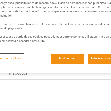
découverte d'autres activités s
analytiques, publicitaires et de réseaux sociaux afin de personnaliser nos publicités. Da
eptez, nos cookies et/ou technologies similaires ne sont actifs que sur notre Site et ne
tres sites web. Les cookies et/ou technologies similaires de nos partenaires vous suiv
Achetez en ligne
Trouv
navigation.
retirer votre consentement à tout moment en cliquant sur le lien « Paramètres des coo
 bas de page du Site.
Besoin d'aide pour trouver le ha
efuser tout ou partie de ces cookies peut dégrader votre expérience utilisateur, mais en 
TROUVER LE BON HARNAIS
s empêchera d’accéder à notre Site.
es des cookies
Tout refuser
Autoriser tous
Inspection