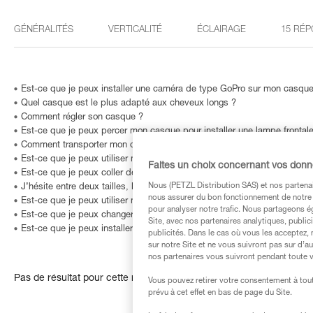
GÉNÉRALITÉS
VERTICALITÉ
ÉCLAIRAGE
15 RÉP
Est-ce que je peux installer une caméra de type GoPro sur mon casque
Quel casque est le plus adapté aux cheveux longs ?
Comment régler son casque ?
Est-ce que je peux percer mon casque pour installer une lampe frontale
Comment transporter mon casque sans l’abîmer ?
Est-ce que je peux utiliser mon casque pour d’autres activités sportive
Faites un choix concernant vos don
Est-ce que je peux coller des autocollants sur mon casque ?
Nous (PETZL Distribution SAS) et nos partenai
J’hésite entre deux tailles, laquelle choisir ?
nous assurer du bon fonctionnement de notre S
Est-ce que je peux utiliser mon casque pour un usage professionnel ?
pour analyser notre trafic. Nous partageons é
Est-ce que je peux changer ou laver les mousses intérieures ?
Site, avec nos partenaires analytiques, public
Est-ce que je peux installer une lampe frontale sur mon casque ?
publicités. Dans le cas où vous les acceptez, 
sur notre Site et ne vous suivront pas sur d’a
nos partenaires vous suivront pendant toute v
Pas de résultat pour cette recherche
Vous pouvez retirer votre consentement à tout
prévu à cet effet en bas de page du Site.