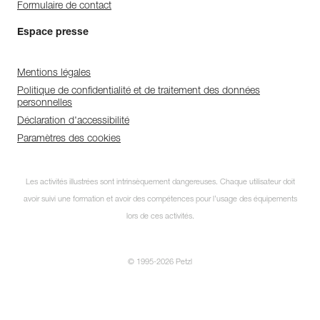
Formulaire de contact
Espace presse
Mentions légales
Politique de confidentialité et de traitement des données
personnelles
Déclaration d'accessibilité
Paramètres des cookies
Les activités illustrées sont intrinsèquement dangereuses. Chaque utilisateur doit
avoir suivi une formation et avoir des compétences pour l’usage des équipements
lors de ces activités.
© 1995-2026 Petzl