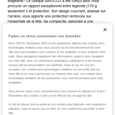
exigeants ! Le casque SIROCCO a été conçu pour vous
procurer un rapport exceptionnel entre légèreté (170 g
seulement !) et protection. Son design couvrant, abaissé sur
l'arrière, vous apporte une protection renforcée sur
l'ensemble de la tête. Sa compacité, associée à une
excellente ventilation, procure un port confortable tout au
long de la journée.
Faites un choix concernant vos données
Nous (PETZL Distribution SAS) et nos partenaires utilisons des cookies et/ou
Achetez en ligne
technologies similaires pour nous assurer du bon fonctionnement de notre
Site, pour personnaliser notre contenu et nos publicités, et pour analyser notre
trafic. Nous partageons également des informations, quant à votre navigation
sur notre Site, avec nos partenaires analytiques, publicitaires et de réseaux
SIROCCO®
sociaux afin de personnaliser nos publicités. Dans le cas où vous les
acceptez, nos cookies et/ou technologies similaires ne sont actifs que sur
notre Site et ne vous suivront pas sur d’autres sites web. Les cookies et/ou
technologies similaires de nos partenaires vous suivront pendant toute votre
navigation.
Vous pouvez retirer votre consentement à tout moment en cliquant sur le lien «
Paramètres des cookies » prévu à cet effet en bas de page du Site.
Le fait de refuser tout ou partie de ces cookies peut dégrader votre expérience
utilisateur, mais en aucun cas ce refus ne vous empêchera d’accéder à notre
Site.