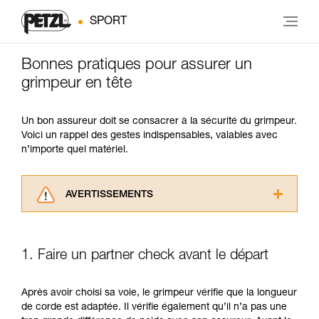
SPORT
Bonnes pratiques pour assurer un
grimpeur en tête
Un bon assureur doit se consacrer à la sécurité du grimpeur.
Voici un rappel des gestes indispensables, valables avec
n’importe quel matériel.
AVERTISSEMENTS
Lisez attentivement les notices techniques des
produits utilisés dans ce conseil avant de le
consulter. Vous devez avoir compris les
1. Faire un partner check avant le départ
informations de la notice technique pour
pouvoir comprendre ce complément
d’informations.
Après avoir choisi sa voie, le grimpeur vérifie que la longueur
Maîtriser ces techniques nécessite une
de corde est adaptée. Il vérifie également qu’il n’a pas une