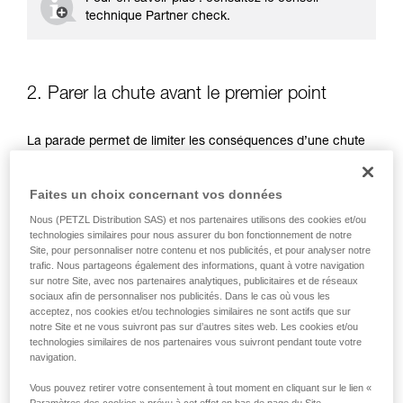
technique Partner check.
2. Parer la chute avant le premier point
La parade permet de limiter les conséquences d’une chute
du grimpeur dans les premiers mètres d’escalade, avant
qu’il ait mousquetonné le premier point d’assurage. Parer ne
Faites un choix concernant vos données
sert pas à retenir le grimpeur, mais permet d’éviter les
conséquences d’une mauvaise chute : il s'agît de guider la
Nous (PETZL Distribution SAS) et nos partenaires utilisons des cookies et/ou
chute pour que le grimpeur atterrisse correctement au bon
technologies similaires pour nous assurer du bon fonctionnement de notre
endroit et ne bascule pas vers l'arrière.
Site, pour personnaliser notre contenu et nos publicités, et pour analyser notre
trafic. Nous partageons également des informations, quant à votre navigation
sur notre Site, avec nos partenaires analytiques, publicitaires et de réseaux
sociaux afin de personnaliser nos publicités. Dans le cas où vous les
acceptez, nos cookies et/ou technologies similaires ne sont actifs que sur
notre Site et ne vous suivront pas sur d’autres sites web. Les cookies et/ou
technologies similaires de nos partenaires vous suivront pendant toute votre
navigation.
Vous pouvez retirer votre consentement à tout moment en cliquant sur le lien «