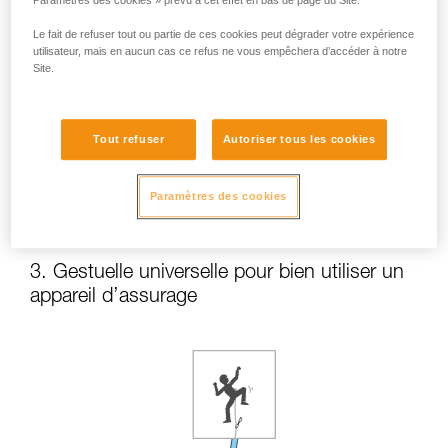
Paramètres des cookies » prévu à cet effet en bas de page du Site.
Le fait de refuser tout ou partie de ces cookies peut dégrader votre expérience
utilisateur, mais en aucun cas ce refus ne vous empêchera d’accéder à notre
Site.
Tout refuser
Autoriser tous les cookies
Pour en savoir plus : consultez le conseil
technique Parade et assurage en début de voie.
Paramètres des cookies
3. Gestuelle universelle pour bien utiliser un
appareil d’assurage