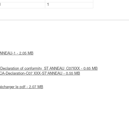
1
1
T'ANNEAU-1 - 2.05 MB
EC Declaration of conformity_ST ANNEAU_C07XXX - 0.65 MB
UKCA-Declaration-C07 XXX-ST'ANNEAU - 0.55 MB
lécharger le pdf - 2.07 MB