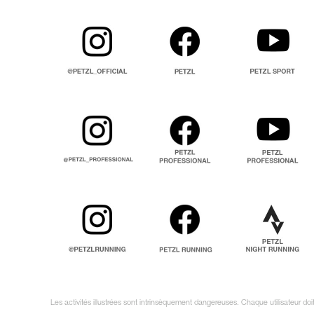
Les activités illustrées sont intrinsèquement dangereuses. Chaque utilisateur do