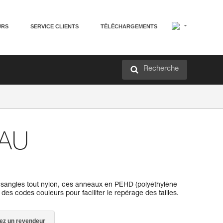
URS
SERVICE CLIENTS
TÉLÉCHARGEMENTS
Recherche
EAU
x sangles tout nylon, ces anneaux en PEHD (polyéthylène
des codes couleurs pour faciliter le repérage des tailles.
ez un revendeur