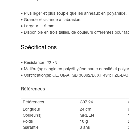
Plus léger et plus souple que les anneaux en polyamide.
Grande résistance à l’abrasion.
Largeur : 12 mm.
Disponible en trois tailles, de couleurs différentes pour fa
Spécifications
Résistance: 22 kN
Matière(s): sangle en polyéthylène haute densité et polya
Certification(s): CE, UIAA, GB 30862/B, XF 494: FZL-B-Q
Références
Références
C07 24
Longueur
24 cm
Couleur(s)
GREEN
Poids
10 g
Garantie
3 ans