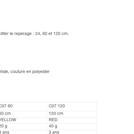
ciliter le repérage : 24, 60 et 120 cm.
mide, couture en polyester
C07 60
C07 120
60 cm
120 cm
YELLOW
RED
20 g
40 g
3 ans
3 ans