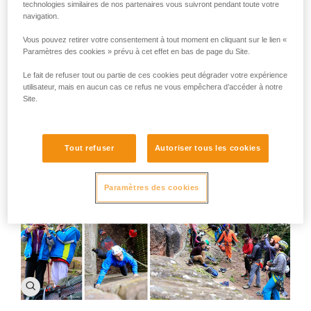
l'un des équipeurs incontournable d'Alsace et du
technologies similaires de nos partenaires vous suivront pendant toute votre
site en particulier, Armand Baudry.
navigation.
Vous pouvez retirer votre consentement à tout moment en cliquant sur le lien «
A notre arrivée sur le site les participants, conquis par
Paramètres des cookies » prévu à cet effet en bas de page du Site.
l'endroit, s'en donnent à cœur joie pour grimper un
maximum de voies afin d'atteindre les sommets des falaises
Le fait de refuser tout ou partie de ces cookies peut dégrader votre expérience
et contempler la vue imprenable qu'ils ont sur les Vosges du
utilisateur, mais en aucun cas ce refus ne vous empêchera d’accéder à notre
Site.
Nord. Pour l'occasion Armand Baudry, équipeur
incontournable de la région, nous a rejoint une nouvelle fois
sur l'événement (déjà présent à Roc En Stock et au
Kronthal) pour nous raconter l'histoire de ce site et ses
Tout refuser
Autoriser tous les cookies
anecdotes de grimpeur sur ce lieu mythique du Bas-Rhin.
Paramètres des cookies