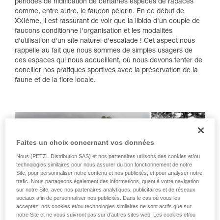
périodes de nidification de certaines espèces de rapaces
comme, entre autre, le faucon pèlerin. En ce début de
XXIème, il est rassurant de voir que la libido d'un couple de
faucons conditionne l'organisation et les modalités
d'utilisation d'un site naturel d'escalade ! Cet aspect nous
rappelle au fait que nous sommes de simples usagers de
ces espaces qui nous accueillent, où nous devons tenter de
concilier nos pratiques sportives avec la préservation de la
faune et de la flore locale.
Faites un choix concernant vos données
Nous (PETZL Distribution SAS) et nos partenaires utilisons des cookies et/ou
technologies similaires pour nous assurer du bon fonctionnement de notre
Site, pour personnaliser notre contenu et nos publicités, et pour analyser notre
trafic. Nous partageons également des informations, quant à votre navigation
sur notre Site, avec nos partenaires analytiques, publicitaires et de réseaux
sociaux afin de personnaliser nos publicités. Dans le cas où vous les
acceptez, nos cookies et/ou technologies similaires ne sont actifs que sur
Le fameux pilier du Château du Vieux Windstein et
notre Site et ne vous suivront pas sur d’autres sites web. Les cookies et/ou