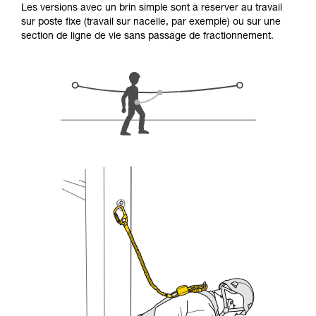
Les versions avec un brin simple sont à réserver au travail
d’informations.
sur poste fixe (travail sur nacelle, par exemple) ou sur une
Maîtriser ces techniques nécessite une
section de ligne de vie sans passage de fractionnement.
formation et un entraînement spécifique. Validez
avec un professionnel votre capacité à refaire
la manipulation, seul, en toute sécurité, avant
de la reproduire en autonomie.
Nous donnons des exemples de techniques
liées à votre activité. Il peut en exister d’autres
que nous ne décrivons pas ici.