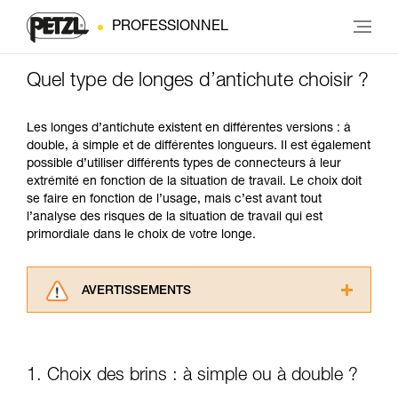
PROFESSIONNEL
Quel type de longes d’antichute choisir ?
Les longes d’antichute existent en différentes versions : à
double, à simple et de différentes longueurs. Il est également
possible d’utiliser différents types de connecteurs à leur
extrémité en fonction de la situation de travail. Le choix doit
se faire en fonction de l’usage, mais c’est avant tout
l’analyse des risques de la situation de travail qui est
primordiale dans le choix de votre longe.
AVERTISSEMENTS
Lisez attentivement les notices techniques des
produits utilisés dans ce conseil avant de le
consulter. Vous devez avoir compris les
1. Choix des brins : à simple ou à double ?
informations de la notice technique pour
pouvoir comprendre ce complément