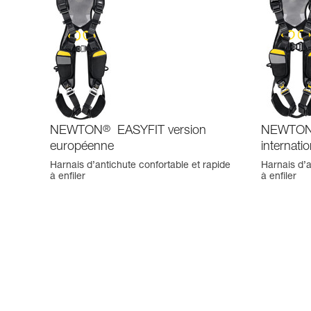
NEWTON
®
EASYFIT version
NEWTO
européenne
internati
Harnais d’antichute confortable et rapide
Harnais d’a
à enfiler
à enfiler