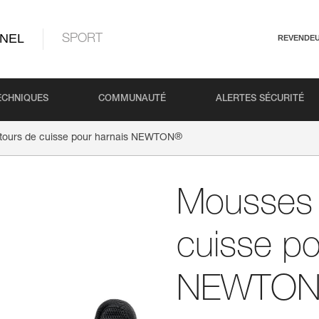
NEL
SPORT
REVENDE
ECHNIQUES
COMMUNAUTÉ
ALERTES SÉCURITÉ
®
tours de cuisse pour harnais NEWTON
Mousses 
cuisse po
NEWTO