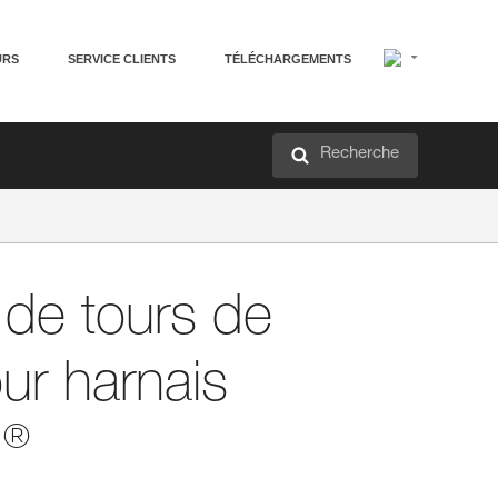
URS
SERVICE CLIENTS
TÉLÉCHARGEMENTS
Recherche
de tours de
ur harnais
®
N