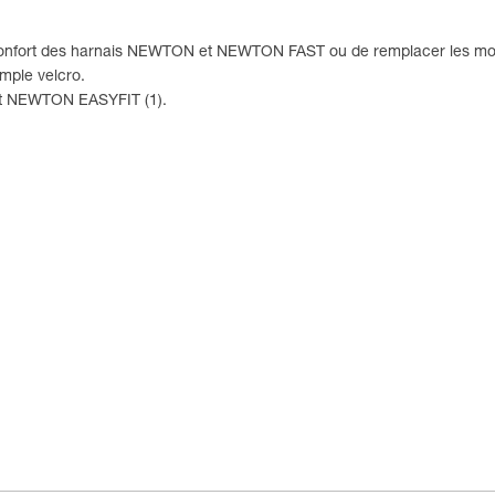
e confort des harnais NEWTON et NEWTON FAST ou de remplacer les 
imple velcro.
t NEWTON EASYFIT (1).